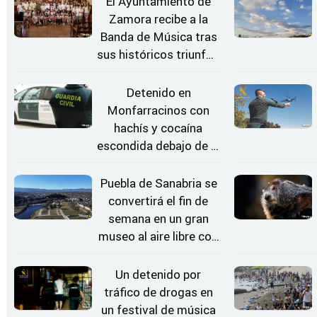
El Ayuntamiento de
Zamora recibe a la
Banda de Música tras
sus históricos triunfos
en Kerkrade
Detenido en
Monfarracinos con
hachís y cocaína
escondida debajo de la
rueda de repuesto del
coche
Puebla de Sanabria se
convertirá el fin de
semana en un gran
museo al aire libre con
'El Arriero'
Un detenido por
tráfico de drogas en
un festival de música