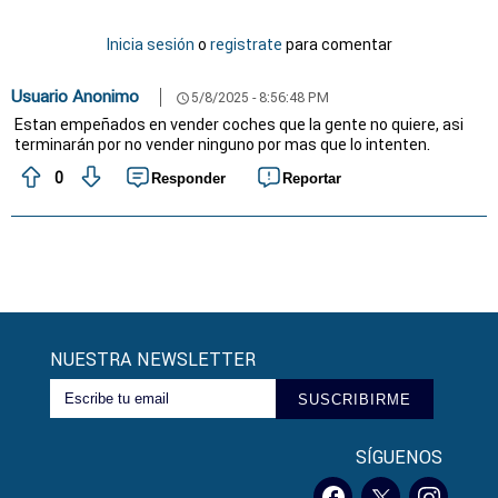
Inicia sesión
o
registrate
para comentar
Usuario Anonimo
5/8/2025 - 8:56:48 PM
schedule
Estan empeñados en vender coches que la gente no quiere, asi
terminarán por no vender ninguno por mas que lo intenten.
0
Responder
Reportar
NUESTRA NEWSLETTER
SUSCRIBIRME
SÍGUENOS