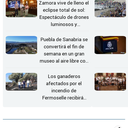
Zamora vive de lleno el
eclipse total de sol:
Espectáculo de drones
luminosos y
Conciertos bajo las
Estrellas
Puebla de Sanabria se
convertirá el fin de
semana en un gran
museo al aire libre con
'El Arriero'
Los ganaderos
afectados por el
incendio de
Fermoselle recibirán
desde este lunes paja,
heno, forraje y agua