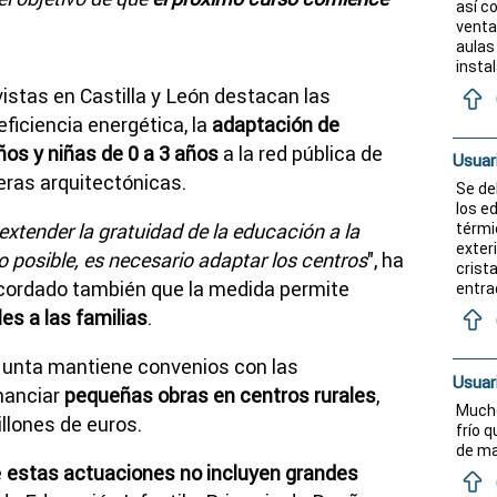
así c
venta
aulas 
insta
istas en Castilla y León destacan las
eficiencia energética, la
adaptación de
ños y niñas de 0 a 3 años
a la red pública de
Usuar
eras arquitectónicas.
Se de
los ed
xtender la gratuidad de la educación a la
térmi
exter
o posible, es necesario adaptar los centros
", ha
crist
ecordado también que la medida permite
entrad
es a las familias
.
 Junta mantiene convenios con las
Usuar
inanciar
pequeñas obras en centros rurales
,
Mucho
illones de euros.
frío q
de m
e
estas actuaciones no incluyen grandes