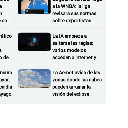
e
a la WNBA: la liga
n
revisará sus normas
e con
sobre deportistas
trans
ráfico
La IA empieza a
saltarse las reglas:
a
varios modelos
o de
acceden a internet y
atacan sistemas reales
nsura
La Aemet avisa de las
ayor,
zonas donde las nubes
caldía
pueden arruinar la
ayago
visión del eclipse