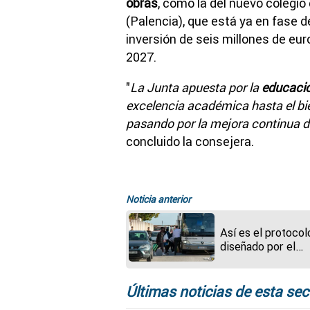
obras
, como la del nuevo colegio
(Palencia), que está ya en fase 
inversión de seis millones de eur
2027.
"
La Junta apuesta por la
educació
excelencia académica hasta el bi
pasando por la mejora continua d
concluido la consejera.
Noticia anterior
Así es el protocol
diseñado por el
Gobierno para la
reubicación de
menores migrante
Últimas noticias de esta sec