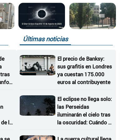
Últimas noticias
de
El precio de Banksy:
a
sus grafitis en Londres
tras
ya cuestan 175.000
iunfos
euros al contribuyente
El eclipse no llega solo:
on
las Perseidas
iluminarán el cielo tras
de la
la oscuridad: Cuándo y
 del
dónde mirar
a se
La guerra cultural llega