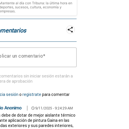
Mantente al día con Tribuna: la última hora en
deportes, sucesos, cultura, economía y
empresas.
mentarios
licar un comentario
comentarios sin iniciar sesión estarán a
era de aprobación
icia sesión
o
registrate
para comentar
io Anonimo
9/11/2025 - 9:24:29 AM
schedule
s debe de dotar de mejor aislante térmico
nte aplicación de pintura Gaina en las
das exteriores y sus paredes interiores,