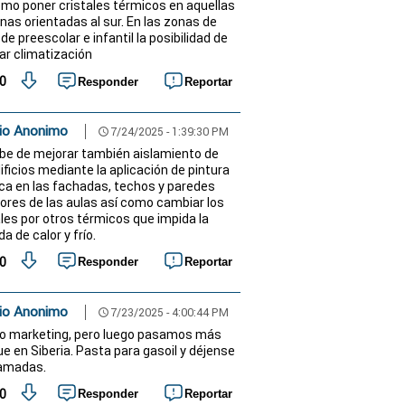
omo poner cristales térmicos en aquellas
nas orientadas al sur. En las zonas de
de preescolar e infantil la posibilidad de
lar climatización
0
Responder
Reportar
io Anonimo
7/24/2025 - 1:39:30 PM
schedule
be de mejorar también aislamiento de
ificios mediante la aplicación de pintura
ca en las fachadas, techos y paredes
iores de las aulas así como cambiar los
ales por otros térmicos que impida la
a de calor y frío.
0
Responder
Reportar
io Anonimo
7/23/2025 - 4:00:44 PM
schedule
 marketing, pero luego pasamos más
ue en Siberia. Pasta para gasoil y déjense
amadas.
0
Responder
Reportar