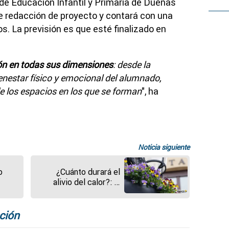
 de Educación Infantil y Primaria de Dueñas
de redacción de proyecto y contará con una
os. La previsión es que esté finalizado en
n en todas sus dimensiones
: desde la
enestar físico y emocional del alumnado,
e los espacios en los que se forman
", ha
Noticia siguiente
o
¿Cuánto durará el
alivio del calor?: la
Aemet explica el
"inusual" episodio
s
fresco de estos días
ción