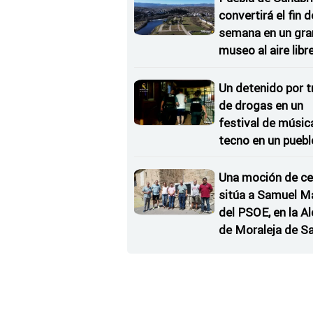
convertirá el fin d
semana en un gra
museo al aire libr
'El Arriero'
Un detenido por t
de drogas en un
festival de músic
tecno en un puebl
Zamora
Una moción de ce
sitúa a Samuel M
del PSOE, en la Al
de Moraleja de S