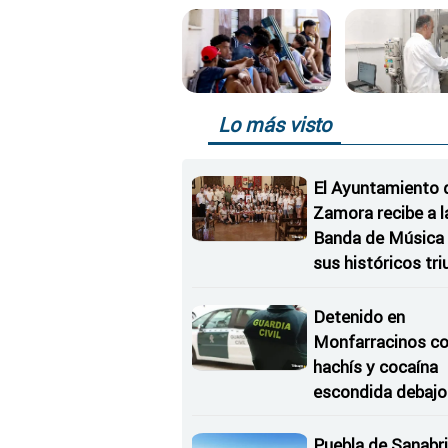
Lo más visto
El Ayuntamiento 
Zamora recibe a l
Banda de Música 
sus históricos tr
en Kerkrade
Detenido en
Monfarracinos c
hachís y cocaína
escondida debajo 
rueda de repuesto
coche
Puebla de Sanabri