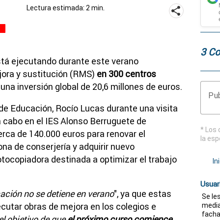
Lectura estimada: 2 min.
s
3 Co
está ejecutando durante este verano
jora y sustitución (RMS)
en 300 centros
 una inversión global de 20,6 millones de euros.
Pub
 de Educación, Rocío Lucas durante una visita
a cabo en el IES Alonso Berruguete de
* Los 
cerca de 140.000 euros para renovar el
la esp
ona de conserjería y adquirir nuevo
ocopiadora destinada a optimizar el trabajo
In
Usuar
ación no se detiene en verano
", ya que estas
Se le
utar obras de mejora en los colegios e
media
facha
el objetivo de que
el próximo curso comience