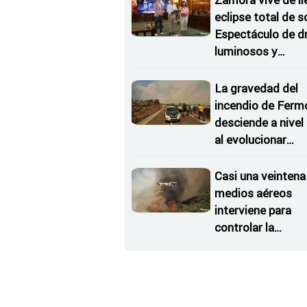
Zamora vive de ll
eclipse total de so
Espectáculo de d
luminosos y
Conciertos bajo l
Estrellas
La gravedad del
incendio de Ferm
desciende a nivel
al evolucionar
"favorable" y dism
el riesgo
Casi una veintena
medios aéreos
interviene para
controlar la
reactivación del
incendio de Ferm