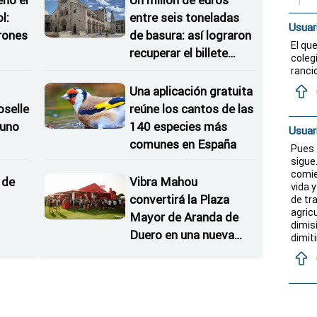
eno el
Un millón de euros
l:
entre seis toneladas
Usuar
rones
de basura: así lograron
El que
recuperar el billete
coleg
as
ganador
ranci
Una aplicación gratuita
oselle
reúne los cantos de las
 uno
140 especies más
Usuar
comunes en España
Pues 
inuir
sigue
comie
 de
Vibra Mahou
vida 
convertirá la Plaza
de tr
agric
Mayor de Aranda de
dimis
Duero en una nueva
dimit
parada imprescindible
oselle
de Sonorama Ribera