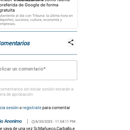
preferida de Google de forma
gratuita
Mantente al día con Tribuna: la última hora en
deportes, sucesos, cultura, economía y
empresas.
Comentarios
licar un comentario
comentarios sin iniciar sesión estarán a
era de aprobación
icia sesión
o
registrate
para comentar
io Anonimo
8/30/2025 - 11:04:11 PM
schedule
e vaya de una vez Sr,Mañueco,Carballo,e