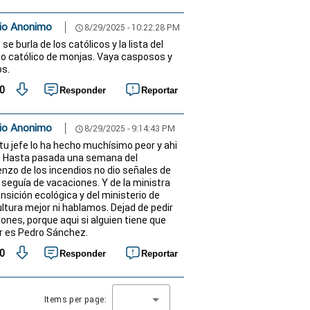
io Anonimo
8/29/2025 - 10:22:28 PM
schedule
 se burla de los católicos y la lista del
io católico de monjas. Vaya casposos y
os.
0
Responder
Reportar
io Anonimo
8/29/2025 - 9:14:43 PM
schedule
tu jefe lo ha hecho muchísimo peor y ahi
. Hasta pasada una semana del
nzo de los incendios no dio señales de
y seguía de vacaciones. Y de la ministra
ansición ecológica y del ministerio de
ultura mejor ni hablamos. Dejad de pedir
iones, porque aqui si alguien tiene que
ir es Pedro Sánchez.
0
Responder
Reportar
Items per page: