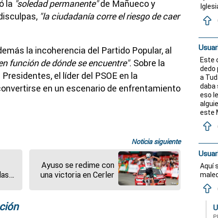
ó la
"soledad permanente"
de Mañueco y
Igles
 disculpas,
"la ciudadanía corre el riesgo de caer
Usuar
además la incoherencia del Partido Popular, al
Este 
en función de dónde se encuentre"
. Sobre la
dedo 
Presidentes, el líder del PSOE en la
a Tud
daba s
onvertirse en un escenario de enfrentamiento
eso l
algui
este 
Noticia siguiente
Usuar
Ayuso se redime con
Aquí s
das
una victoria en Cerler
maled
ción
U
P