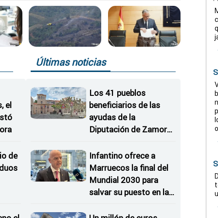
M
c
q
j
Últimas noticias
S
V
Los 41 pueblos
b
n
 el
beneficiarios de las
p
istó
ayudas de la
l
o
ora
Diputación de Zamora
para modernizar
consultorios locales
io de
Infantino ofrece a
S
iduos
Marruecos la final del
D
Mundial 2030 para
t
salvar su puesto en la
u
FIFA, según 'The
Times'