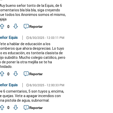
uy bueno señor tonto de la Equis, de 6
omentarios bla bla bla, siga creyendo
ue todos los Anonimos somos el mismo,
ajaja
0
Reportar
eñor Equis
8/30/2025 - 12:03:11 PM
schedule
ete a hablar de educación a los
omberos que ahora desprecias. Lo tuyo
o es educación, es tontería clasista de
ijo subidito. Mucho colegio católico, pero
o de poner la otra mejilla se te ha
lvidado.
0
Reportar
eñor Equis
8/30/2025 - 12:00:33 PM
schedule
e 6 comentarios, 5 son tuyos y, encima,
e quejas. Vete a apagar incendios con
na pistola de agua, subnormal.
0
Reportar