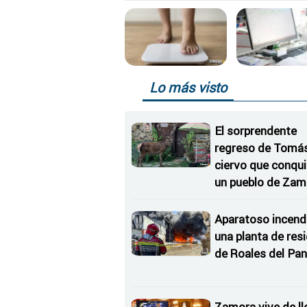
Lo más visto
El sorprendente
regreso de Tomás,
ciervo que conqu
un pueblo de Zam
Aparatoso incend
una planta de res
de Roales del Pan