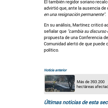
El también regidor soriano recalc
advirtió que, ante la ausencia de
en una resignación permanente"
.
En su análisis, Martínez criticó 
señalar que
"cambia su discurso 
propuesta de una Conferencia de 
Comunidad alertó de que puede c
político.
Noticia anterior
Más de 393.200
hectáreas afecta
por los incendios
forestales en un
trágico 2025
Últimas noticias de esta sec