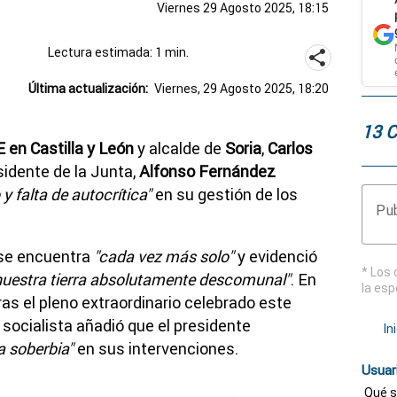
Viernes 29 Agosto 2025, 18:15
Lectura estimada: 1 min.
Última actualización:
Viernes, 29 Agosto 2025, 18:20
13 
 en Castilla y León
y alcalde de
Soria
,
Carlos
sidente de la Junta,
Alfonso Fernández
y falta de autocrítica"
en su gestión de los
Pub
se encuentra
"cada vez más solo"
y evidenció
* Los 
 nuestra tierra absolutamente descomunal"
. En
la esp
ras el pleno extraordinario celebrado este
e socialista añadió que el presidente
In
a soberbia"
en sus intervenciones.
Usuar
Qué s