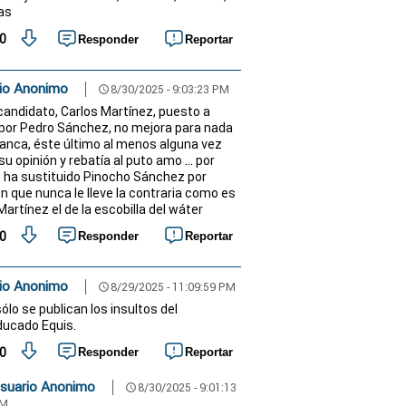
ias
0
Responder
Reportar
io Anonimo
8/30/2025 - 9:03:23 PM
schedule
candidato, Carlos Martínez, puesto a
por Pedro Sánchez, no mejora para nada
anca, éste último al menos alguna vez
u opinión y rebatía al puto amo ... por
e ha sustituido Pinocho Sánchez por
en que nunca le lleve la contraria como es
Martínez el de la escobilla del wáter
0
Responder
Reportar
io Anonimo
8/29/2025 - 11:09:59 PM
schedule
ólo se publican los insultos del
ucado Equis.
0
Responder
Reportar
suario Anonimo
8/30/2025 - 9:01:13
schedule
M