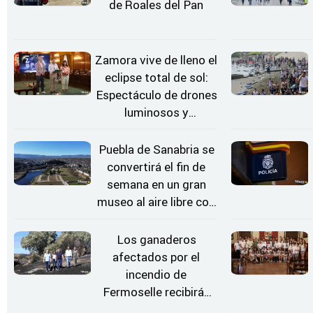
de Roales del Pan
Zamora vive de lleno el
eclipse total de sol:
Espectáculo de drones
luminosos y
Conciertos bajo las
Estrellas
Puebla de Sanabria se
convertirá el fin de
semana en un gran
museo al aire libre con
'El Arriero'
Los ganaderos
afectados por el
incendio de
Fermoselle recibirán
desde este lunes paja,