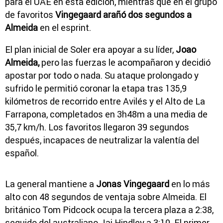
para el UAE en esta edición, mientras que en el grupo
de favoritos
Vingegaard arañó dos segundos a
Almeida
en el esprint.
El plan inicial de Soler era apoyar a su líder,
Joao
Almeida,
pero las fuerzas le acompañaron y decidió
apostar por todo o nada. Su ataque prolongado y
sufrido le permitió coronar la etapa tras 135,9
kilómetros de recorrido entre Avilés y el Alto de La
Farrapona, completados en 3h48m a una media de
35,7 km/h. Los favoritos llegaron 39 segundos
después, incapaces de neutralizar la valentía del
español.
La general mantiene a
Jonas Vingegaard
en lo más
alto con 48 segundos de ventaja sobre Almeida. El
británico Tom Pidcock ocupa la tercera plaza a 2:38,
seguido del australiano Jai Hindley a 3:10. El primer