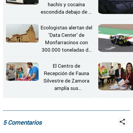
hachís y cocaína
escondida debajo de la
rueda de repuesto del
coche
Ecologistas alertan del
'Data Center' de
Monfarracinos con
300.000 toneladas de
gases contaminantes
al año
El Centro de
Recepción de Fauna
Silvestre de Zamora
amplía sus
instalaciones
5 Comentarios