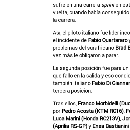
sufre en una carrera
sprint
en est
vuelta, cuando había conseguido s
la carrera.
Así, el piloto italiano fue líder 
el incidente de
Fabio Quartararo
problemas del surafricano
Brad 
vez más le obligaron a parar.
La segunda posición fue para un
que falló en la salida y eso condi
también italiano
Fabio Di Gianna
tercera posición.
Tras ellos,
Franco Morbidelli (Du
por
Pedro Acosta (KTM RC16)
,
F
Luca Marini (Honda RC213V)
,
Jor
(Aprilia RS-GP)
y
Enea Bastianin