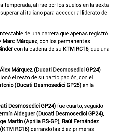
a temporada, al irse por los suelos en la sexta
uperar al italiano para acceder al liderato de
incontestable de una carrera que apenas registró
y
Marc Márquez
, con los permanentes
Binder
con la cadena de su
KTM RC16
, que una
Álex Márquez (Ducati Desmosedici GP24)
cionó el resto de su participación, con el
ntonio (Ducati Desmosedici GP25)
en la
cati Desmosedici GP24)
fue cuarto, seguido
ermín Aldeguer (Ducati Desmosedici GP24)
,
ge Martín (Aprilia RS-GP)
,
Raúl Fernández
i (KTM RC16)
cerrando las diez primeras