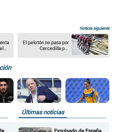
Noticia siguiente
uenta
El pelotón no pasa por
el
Cercedilla por
acumulación de
6
manifestantes
ción
Últimas noticias
de
Expulsado de España