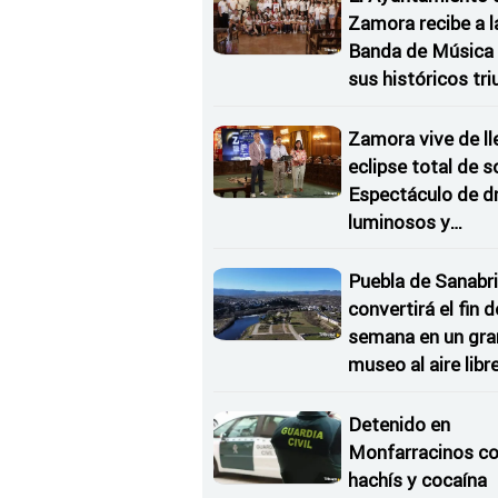
Zamora recibe a l
Banda de Música 
sus históricos tr
en Kerkrade
Zamora vive de ll
eclipse total de so
Espectáculo de d
luminosos y
Conciertos bajo l
Estrellas
Puebla de Sanabri
convertirá el fin d
semana en un gra
museo al aire libr
'El Arriero'
Detenido en
Monfarracinos c
hachís y cocaína