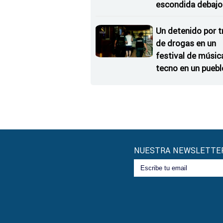
escondida debajo 
rueda de repuesto
coche
Un detenido por t
de drogas en un
festival de músic
tecno en un puebl
Zamora
NUESTRA NEWSLETTE