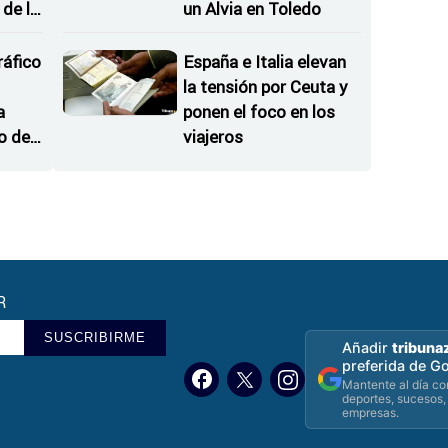
de la
un Alvia en Toledo
 del
ráfico
España e Italia elevan
la tensión por Ceuta y
a
ponen el foco en los
o de
viajeros
R
SUSCRIBIRME
Añadir
tribuna
preferida de G
Mantente al día con
deportes, sucesos,
empresas.