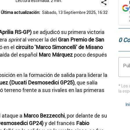
Lectura estimada: 2 min.
Última actualización:
Sábado, 13 Septiembre 2025, 16:32
prilia RS-GP)
se adjudicó su primera victoria
0 Co
rera
sprint
al vencer la del
Gran Premio de San
ó en el
circuito 'Marco Simoncelli' de Misano
caída del español
Marc Márquez
poco después
Pub
sición en la formación de salida para liderar la
uez (Ducati Desmosedici GP25)
, que salía
* Los 
ó terreno frente a sus rivales en las primeras
la esp
In
 ataque a
Marco Bezzecchi
, por delante de su
Desmosedici GP24)
y del francés
Fabio