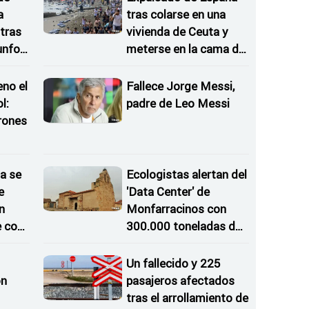
a
tras colarse en una
tras
vivienda de Ceuta y
iunfos
meterse en la cama de
una mujer
eno el
Fallece Jorge Messi,
l:
padre de Leo Messi
rones
as
a se
Ecologistas alertan del
e
'Data Center' de
n
Monfarracinos con
e con
300.000 toneladas de
gases contaminantes
al año
Un fallecido y 225
on
pasajeros afectados
tras el arrollamiento de