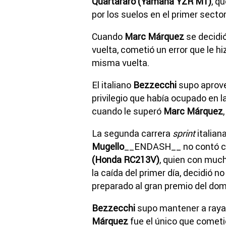
Quartararo (Yamaha YZR M1)
, qu
por los suelos en el primer sector
Cuando
Marc Márquez
se decidió
vuelta, cometió un error que le h
misma vuelta.
El italiano
Bezzecchi
supo aprov
privilegio que había ocupado en la
cuando le superó
Marc Márquez
La segunda carrera
sprint
italia
Mugello
__ENDASH__ no contó con
(Honda RC213V)
, quien con much
la caída del primer día, decidió n
preparado al gran premio del dom
Bezzecchi
supo mantener a raya 
Márquez
fue el único que cometió