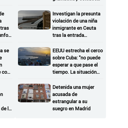
as
propios
de
Investigan la presunta
a
violación de una niña
tras
inmigrante en Ceuta
iunfos
tras la entrada
irregular del 30 de julio
a se
EEUU estrecha el cerco
e
sobre Cuba: "no puede
n
esperar a que pase el
e con
tiempo. La situación
no va a desaparecer"
Detenida una mujer
on
acusada de
estrangular a su
de la
suegro en Madrid
 del