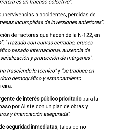
rretera es un fracaso colectivo".
supervivencias a accidentes, pérdidas de
esas incumplidas de inversiones anteriores"
.
ión de factores que hacen de la N-122, en
o"
:
"Trazado con curvas cerradas, cruces
áfico pesado internacional, ausencia de
 señalización y protección de márgenes"
.
ema trasciende lo técnico"
y
"se traduce en
erioro demográfico y estancamiento
reira.
gente de interés público prioritario
para la
paso por Aliste con un plan de obras y
aros y financiación asegurada"
.
de seguridad inmediatas
, tales como