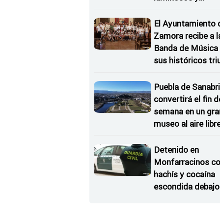
Conciertos bajo l
Estrellas
El Ayuntamiento 
Zamora recibe a l
Banda de Música 
sus históricos tr
en Kerkrade
Puebla de Sanabri
convertirá el fin d
semana en un gra
museo al aire libr
'El Arriero'
Detenido en
Monfarracinos c
hachís y cocaína
escondida debajo 
rueda de repuesto
coche