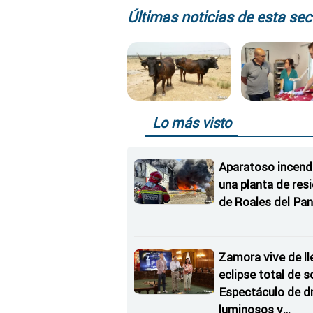
competitiva, a de
Últimas noticias de esta sec
en Castilla y León
Lo más visto
Aparatoso incend
una planta de res
de Roales del Pan
Zamora vive de ll
eclipse total de so
Espectáculo de d
luminosos y