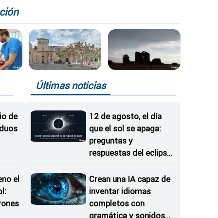
bate
una PAC "realista"
ción
Últimas noticias
io de
12 de agosto, el día
iduos
que el sol se apaga:
preguntas y
respuestas del eclipse
en Castilla y León
eno el
Crean una IA capaz de
l:
inventar idiomas
rones
completos con
gramática y sonidos