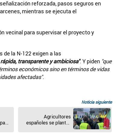
, señalización reforzada, pasos seguros en
arcenes, mientras se ejecuta el
ón vecinal para supervisar el proyecto y
s de la N-122 exigen a las
rápida, transparente y ambiciosa"
. Y piden
"que
 términos económicos sino en términos de vidas
nidades afectadas"
.
Noticia siguiente
a
Agricultores
 para
españoles se plantan
ia
en el Parlamento
europeo para reclamar