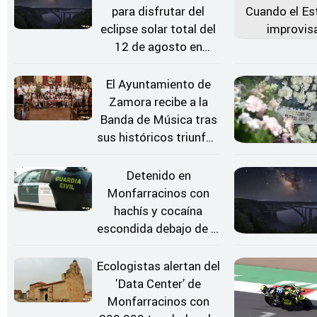
para disfrutar del
eclipse solar total del
12 de agosto en
Zamora
El Ayuntamiento de
Zamora recibe a la
Banda de Música tras
sus históricos triunfos
en Kerkrade
Detenido en
Monfarracinos con
hachís y cocaína
escondida debajo de la
rueda de repuesto del
coche
Ecologistas alertan del
'Data Center' de
Monfarracinos con