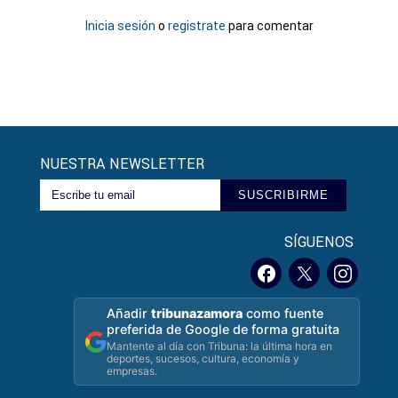
Inicia sesión
o
registrate
para comentar
NUESTRA NEWSLETTER
SUSCRIBIRME
SÍGUENOS
Añadir
tribunazamora
como fuente
preferida de Google de forma gratuita
Mantente al día con Tribuna: la última hora en
deportes, sucesos, cultura, economía y
empresas.