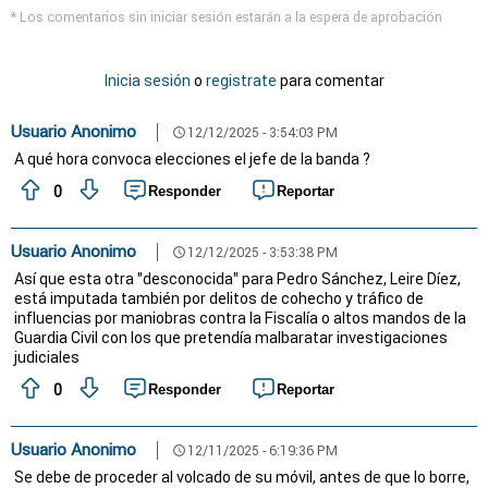
* Los comentarios sin iniciar sesión estarán a la espera de aprobación
Inicia sesión
o
registrate
para comentar
Usuario Anonimo
12/12/2025 - 3:54:03 PM
schedule
A qué hora convoca elecciones el jefe de la banda ?
0
Responder
Reportar
Usuario Anonimo
12/12/2025 - 3:53:38 PM
schedule
Así que esta otra "desconocida" para Pedro Sánchez, Leire Díez,
está imputada también por delitos de cohecho y tráfico de
influencias por maniobras contra la Fiscalía o altos mandos de la
Guardia Civil con los que pretendía malbaratar investigaciones
judiciales
0
Responder
Reportar
Usuario Anonimo
12/11/2025 - 6:19:36 PM
schedule
Se debe de proceder al volcado de su móvil, antes de que lo borre,