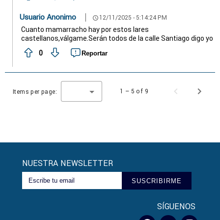
Usuario Anonimo
12/11/2025 - 5:14:24 PM
schedule
Cuanto mamarracho hay por estos lares
castellanos,válgame.Serán todos de la calle Santiago digo yo
0
Reportar
1 – 5 of 9
Items per page:
NUESTRA NEWSLETTER
SUSCRIBIRME
SÍGUENOS