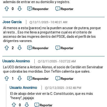
además de entrar en su domicilio y registro.
0
Responder
Reportar
Jose Garcia
12/11/2025 - 10:40:21 AM
schedule
Al menos a esta (parece) no la pueden acusar de putera, porque
al resto... Eso me lleva a preguntarme cual es el criterio de
ascenso de las mujeres dentro del PSOE, dado el perfil de los
dirigentes varones.
2
Responder
Reportar
Usuario Anonimo
12/11/2025 - 10:27:22 AM
schedule
La UCO detiene a Antxon Alonso, el socio de Cerdán en Servinabar
que cobraba las mordidas. Don Teflón calienta que sales.
1
Responder
Reportar
Usuario Anonimo
12/12/2025 - 3:52:48 PM
schedule
El de abajo debe vivir en la C. Constitución, que es más
"heavy", jajajaja:
0
Reportar