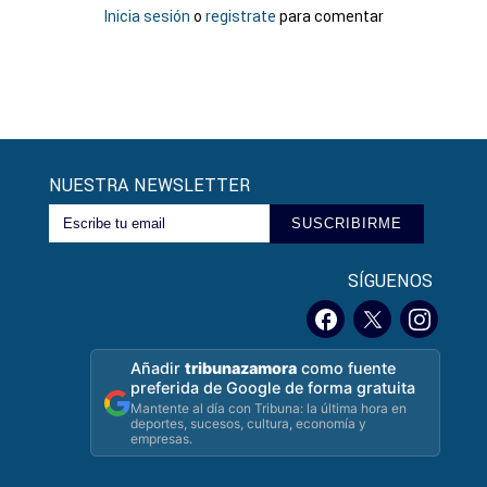
Inicia sesión
o
registrate
para comentar
NUESTRA NEWSLETTER
SUSCRIBIRME
SÍGUENOS
Añadir
tribunazamora
como fuente
preferida de Google de forma gratuita
Mantente al día con Tribuna: la última hora en
deportes, sucesos, cultura, economía y
empresas.