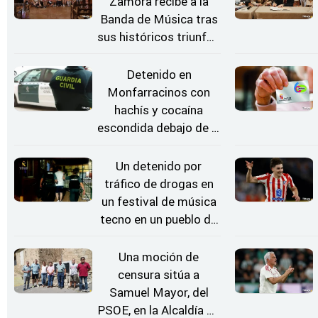
Zamora recibe a la
Banda de Música tras
sus históricos triunfos
en Kerkrade
Detenido en
Monfarracinos con
hachís y cocaína
escondida debajo de la
rueda de repuesto del
coche
Un detenido por
tráfico de drogas en
un festival de música
tecno en un pueblo de
Zamora
Una moción de
censura sitúa a
Samuel Mayor, del
PSOE, en la Alcaldía de