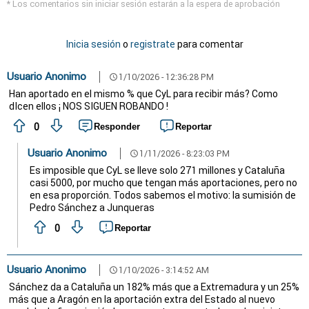
* Los comentarios sin iniciar sesión estarán a la espera de aprobación
Inicia sesión
o
registrate
para comentar
Usuario Anonimo
1/10/2026 - 12:36:28 PM
schedule
Han aportado en el mismo % que CyL para recibir más? Como
dIcen ellos ¡ NOS SIGUEN ROBANDO !
0
Responder
Reportar
Usuario Anonimo
1/11/2026 - 8:23:03 PM
schedule
Es imposible que CyL se lleve solo 271 millones y Cataluña
casi 5000, por mucho que tengan más aportaciones, pero no
en esa proporción. Todos sabemos el motivo: la sumisión de
Pedro Sánchez a Junqueras
0
Reportar
Usuario Anonimo
1/10/2026 - 3:14:52 AM
schedule
Sánchez da a Cataluña un 182% más que a Extremadura y un 25%
más que a Aragón en la aportación extra del Estado al nuevo