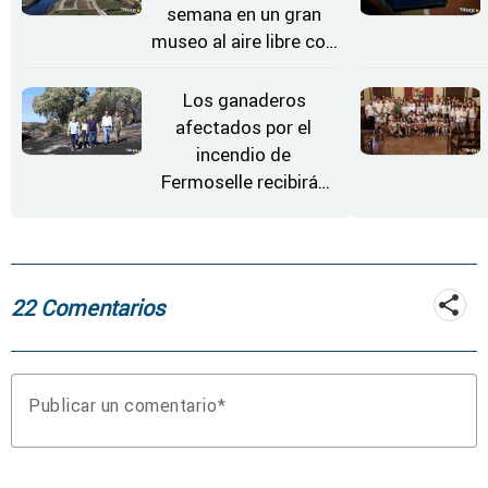
semana en un gran
museo al aire libre con
'El Arriero'
Los ganaderos
afectados por el
incendio de
Fermoselle recibirán
desde este lunes paja,
heno, forraje y agua
22 Comentarios
Publicar un comentario