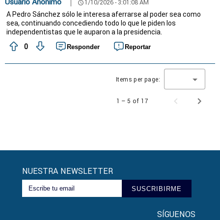
Usuario Anonimo
1/10/2026 - 3:01:08 AM
schedule
A Pedro Sánchez sólo le interesa aferrarse al poder sea como
sea, continuando concediendo todo lo que le piden los
independentistas que le auparon a la presidencia.
0
Responder
Reportar
Items per page:
1 – 5 of 17
NUESTRA NEWSLETTER
SUSCRIBIRME
SÍGUENOS