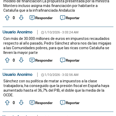
modelo de financiación La propuesta presentada por la ministra
Montero incluso asigna más financiación por habitante a
Cataluña que a la infrafinanciada Andalucía
0
Responder
Reportar
Usuario Anonimo
1/10/2026 - 3:03:24 AM
schedule
Con más de 30.000 millones de euros en impuestos recaudados
respecto al año pasado, Pedro Sánchez ahora nos da las migajas
a las Comunidades pobres, para que las ricas como Cataluña se
lleven la mayor parte
0
Responder
Reportar
Usuario Anonimo
1/10/2026 - 3:02:56 AM
schedule
Sánchez con su política de matar a impuestos a la clase
trabajadora, ha conseguido que la presión fiscal en España haya
aumentado hasta el 36,7% del PIB, el doble que la media de la
OCDE.
0
Responder
Reportar