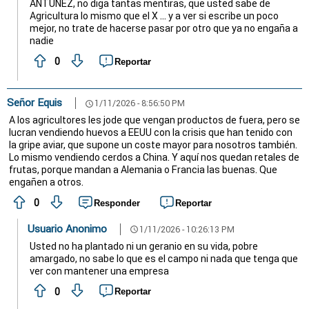
ANTUNEZ, no diga tantas mentiras, que usted sabe de
Agricultura lo mismo que el X ... y a ver si escribe un poco
mejor, no trate de hacerse pasar por otro que ya no engaña a
nadie
0
Reportar
Señor Equis
1/11/2026 - 8:56:50 PM
schedule
A los agricultores les jode que vengan productos de fuera, pero se
lucran vendiendo huevos a EEUU con la crisis que han tenido con
la gripe aviar, que supone un coste mayor para nosotros también.
Lo mismo vendiendo cerdos a China. Y aquí nos quedan retales de
frutas, porque mandan a Alemania o Francia las buenas. Que
engañen a otros.
0
Responder
Reportar
Usuario Anonimo
1/11/2026 - 10:26:13 PM
schedule
Usted no ha plantado ni un geranio en su vida, pobre
amargado, no sabe lo que es el campo ni nada que tenga que
ver con mantener una empresa
0
Reportar