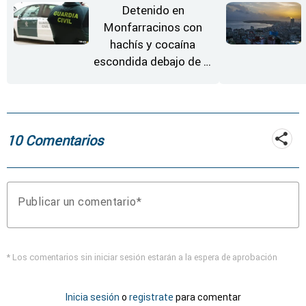
Detenido en
Monfarracinos con
hachís y cocaína
escondida debajo de la
rueda de repuesto del
coche
10 Comentarios
Publicar un comentario
* Los comentarios sin iniciar sesión estarán a la espera de aprobación
Inicia sesión
o
registrate
para comentar