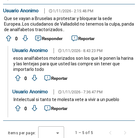
Usuario Anonimo
1/11/2026 - 2:15:48 PM
schedule
Que se vayan a Bruselas a protestar y bloquear la sede
Europea..Los ciudadanos de Valladolid no tenemos la culpa, panda
de analfabetos tractorizados..
0
Responder
Reportar
Usuario Anonimo
1/11/2026 - 8:43:23 PM
schedule
esos analfabetos motorizados son los que le ponen la harina
y las lentejas para que usted las compre sin tener que
importarlo todo
0
Reportar
Usuario Anonimo
1/11/2026 - 7:36:47 PM
schedule
Intelectual si tanto te molesta vete a vivir a un pueblo
0
Reportar
1 – 5 of 5
Items per page: