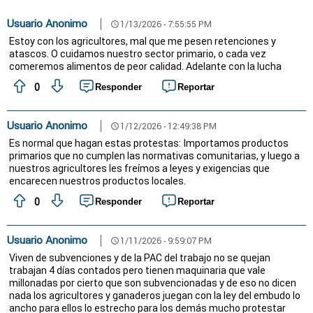
Usuario Anonimo
1/13/2026 - 7:55:55 PM
schedule
Estoy con los agricultores, mal que me pesen retenciones y
atascos. O cuidamos nuestro sector primario, o cada vez
comeremos alimentos de peor calidad. Adelante con la lucha
0
Responder
Reportar
Usuario Anonimo
1/12/2026 - 12:49:38 PM
schedule
Es normal que hagan estas protestas: Importamos productos
primarios que no cumplen las normativas comunitarias, y luego a
nuestros agricultores les freímos a leyes y exigencias que
encarecen nuestros productos locales.
0
Responder
Reportar
Usuario Anonimo
1/11/2026 - 9:59:07 PM
schedule
Viven de subvenciones y de la PAC del trabajo no se quejan
trabajan 4 días contados pero tienen maquinaria que vale
millonadas por cierto que son subvencionadas y de eso no dicen
nada los agricultores y ganaderos juegan con la ley del embudo lo
ancho para ellos lo estrecho para los demás mucho protestar