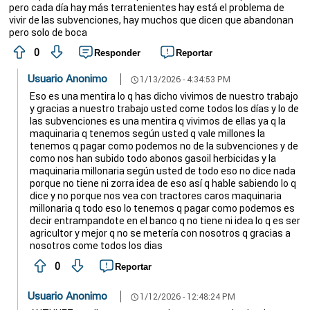
pero cada día hay más terratenientes hay está el problema de
vivir de las subvenciones, hay muchos que dicen que abandonan
pero solo de boca
0
Responder
Reportar
Usuario Anonimo
1/13/2026 - 4:34:53 PM
schedule
Eso es una mentira lo q has dicho vivimos de nuestro trabajo
y gracias a nuestro trabajo usted come todos los días y lo de
las subvenciones es una mentira q vivimos de ellas ya q la
maquinaria q tenemos según usted q vale millones la
tenemos q pagar como podemos no de la subvenciones y de
como nos han subido todo abonos gasoil herbicidas y la
maquinaria millonaria según usted de todo eso no dice nada
porque no tiene ni zorra idea de eso así q hable sabiendo lo q
dice y no porque nos vea con tractores caros maquinaria
millonaria q todo eso lo tenemos q pagar como podemos es
decir entrampandote en el banco q no tiene ni idea lo q es ser
agricultor y mejor q no se metería con nosotros q gracias a
nosotros come todos los dias
0
Reportar
Usuario Anonimo
1/12/2026 - 12:48:24 PM
schedule