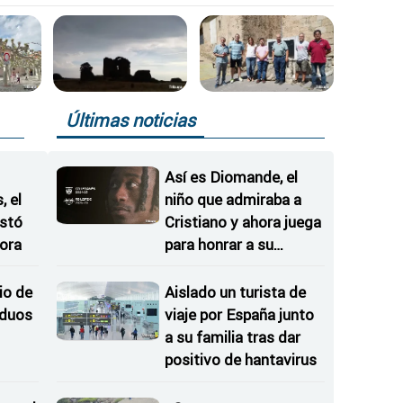
Últimas noticias
Así es Diomande, el
 el
niño que admiraba a
istó
Cristiano y ahora juega
ora
para honrar a su
hermana
io de
Aislado un turista de
iduos
viaje por España junto
a su familia tras dar
positivo de hantavirus