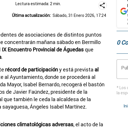
Lectura estimada: 2 min.
Última actualización:
Sábado, 31 Enero 2026, 17:24
dentes de asociaciones de distintos puntos
0 Co
 se concentrarán mañana sábado en Bermillo
l
IX Encuentro Provincial de Águedas
que
a
.
Pub
ate
récord de participación
y está prevista
al
nte al Ayuntamiento, donde se procederá al
eda Mayor, Isabel Bernardo,
recogerá el
bastón
* Los 
s de Javier Faúndez, presidente de la
la esp
l que también le ceda la alcaldesa de la
a sayaguesa, Ángeles Isabel Martínez.
In
ciones climatológicas adversas
, el acto de la