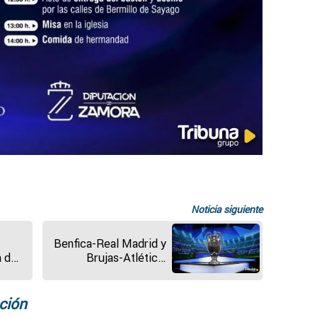
Noticia siguiente
Benfica-Real Madrid y
a de
Brujas-Atlético,
duelos de los
ada
españoles en la
eliminatoria de
ción
Champions League