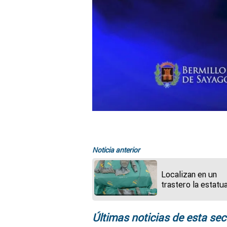
Noticia anterior
Localizan en un
trastero la estatu
bronce de Seve
Ballesteros troce
para su venta
Últimas noticias de esta sec