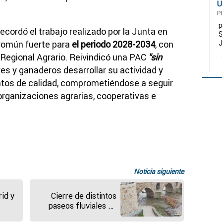
U
P
p
ordó el trabajo realizado por la Junta en
 Común fuerte para
el periodo 2028-2034
, con
J
Regional Agrario. Reivindicó una PAC
"sin
es y ganaderos desarrollar su actividad y
ntos de calidad, comprometiéndose a seguir
organizaciones agrarias, cooperativas e
Noticia siguiente
id y
Cierre de distintos
paseos fluviales en
Zamora capital ante la