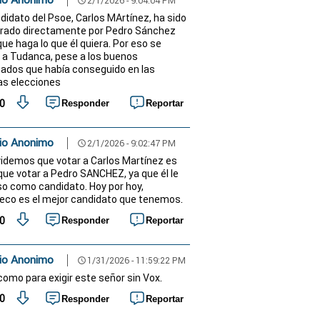
2/1/2026 - 9:04:04 PM
schedule
ndidato del Psoe, Carlos MArtínez, ha sido
ado directamente por Pedro Sánchez
que haga lo que él quiera. Por eso se
 a Tudanca, pese a los buenos
tados que había conseguido en las
as elecciones
0
Responder
Reportar
io Anonimo
2/1/2026 - 9:02:47 PM
schedule
videmos que votar a Carlos Martínez es
 que votar a Pedro SANCHEZ, ya que él le
o como candidato. Hoy por hoy,
co es el mejor candidato que tenemos.
0
Responder
Reportar
io Anonimo
1/31/2026 - 11:59:22 PM
schedule
como para exigir este señor sin Vox.
0
Responder
Reportar