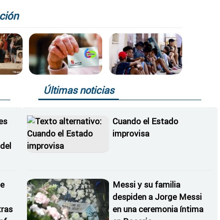
esperada crecida del
río Duero
ción
e
Últimas noticias
es
Cuando el Estado
improvisa
 del
de
Messi y su familia
a
despiden a Jorge Messi
tras
en una ceremonia íntima