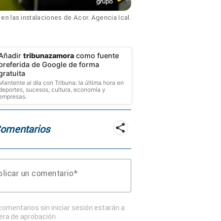
n las instalaciones de Acor. Agencia Ical.
Añadir
tribunazamora
como fuente
preferida de Google de forma
gratuita
Mantente al día con Tribuna: la última hora en
deportes, sucesos, cultura, economía y
empresas.
Comentarios
licar un comentario
comentarios sin iniciar sesión estarán a
era de aprobación