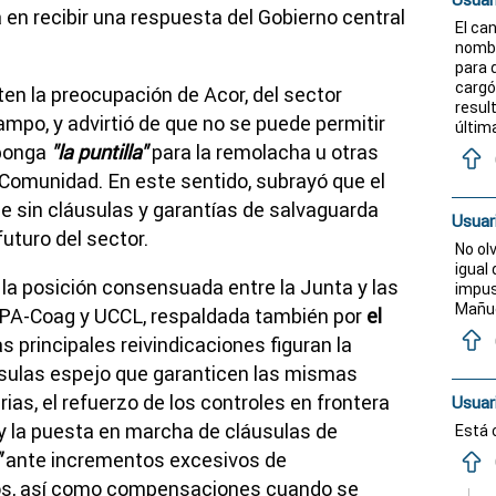
en recibir una respuesta del Gobierno central
El ca
nombr
para 
cargó
en la preocupación de Acor, del sector
resul
ampo, y advirtió de que no se puede permitir
últim
uponga
"la puntilla"
para la remolacha u otras
Comunidad. En este sentido, subrayó que el
e sin cláusulas y garantías de salvaguarda
Usuar
futuro del sector.
No ol
igual
 la posición consensuada entre la Junta y las
impus
Mañue
UPA-Coag y UCCL, respaldada también por
el
las principales reivindicaciones figuran la
sulas espejo que garanticen las mismas
rias, el refuerzo de los controles en frontera
Usuar
y la puesta en marcha de cláusulas de
Está 
"
ante incrementos excesivos de
ios, así como compensaciones cuando se