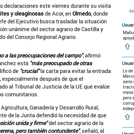
 declaraciones este viernes durante su visita
In
ites y oleaginosas
de Acor, en
Olmedo
, donde
efe del Ejecutivo busca trasladar la situación
Usuar
ión unánime del sector agrario de Castilla y
Mañue
do del Consejo Regional Agrario.
apoyá
eno a las preocupaciones del campo"
, afirmó
Sánchez está
"más preocupado de otras
Usuar
lificó de
"crucial"
la carta para evitar la entrada
Lo de
Merco
r, especialmente después de que el
serio
do al Tribunal de Justicia de la UE que evalúe
tract
minis
os comunitarios.
pero 
corru
gricultura, Ganadería y Desarrollo Rural,
indep
ente de la Junta defendió la necesidad de que
sición unida y firme"
del sector agrario de la
erena, pero también contundente"
, señaló, al
Usuar