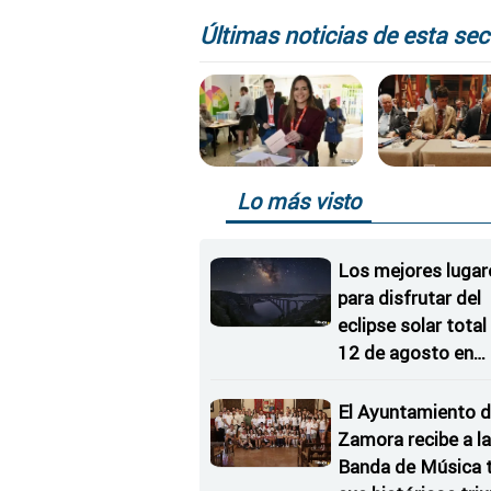
españoles en la
eliminatoria de
Últimas noticias de esta sec
Champions Leagu
Lo más visto
Los mejores lugar
para disfrutar del
eclipse solar total
12 de agosto en
Zamora
El Ayuntamiento 
Zamora recibe a l
Banda de Música 