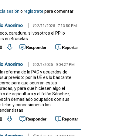
icia sesión
o
registrate
para comentar
io Anonimo
2/11/2026 - 7:13:50 PM
schedule
co, caradura, si vosotros el PP lo
is en Bruselas
0
Responder
Reportar
io Anonimo
2/1/2026 - 9:04:27 PM
schedule
 la reforma de la PAC y acuerdos de
sur previsto por la UE es lo bastante
 como para que ocurran estas
oradas, y para que hiciesen algo el
tro de agricultura y el felón Sánchez,
están demasiado ocupados con sus
ptelas y concesiones a los
endentistas
0
Responder
Reportar
io Anonimo