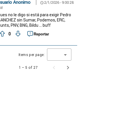
suario Anonimo
2/1/2026 - 9:00:28
schedule
M
ues no le digo si está para exigir Pedro
SANCHEZ sin Sumar, Podemos, ERC,
unts, PNV, BNG, Bildu ... buff
0
Reportar
Items per page:
1 – 5 of 27