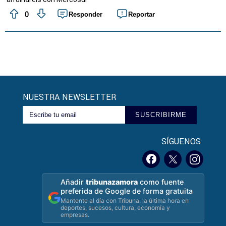
0
Responder
Reportar
NUESTRA NEWSLETTER
SUSCRIBIRME
SÍGUENOS
Añadir
tribunazamora
como fuente
preferida de Google de forma gratuita
Mantente al día con Tribuna: la última hora en
deportes, sucesos, cultura, economía y
empresas.