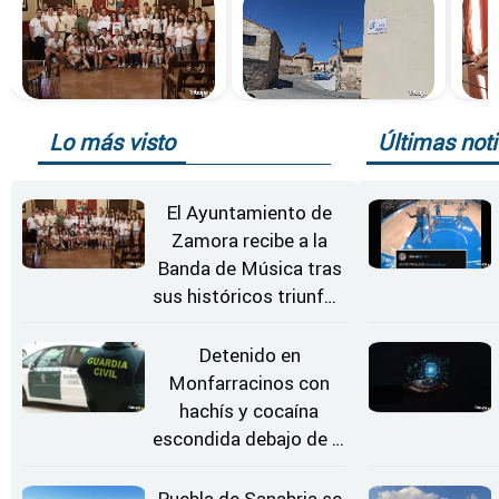
Lo más visto
Últimas noti
El Ayuntamiento de
Zamora recibe a la
Banda de Música tras
sus históricos triunfos
en Kerkrade
Detenido en
Monfarracinos con
hachís y cocaína
escondida debajo de la
rueda de repuesto del
coche
Puebla de Sanabria se