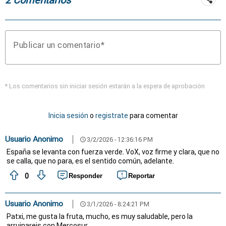
Publicar un comentario
* Los comentarios sin iniciar sesión estarán a la espera de aprobación
Inicia sesión
o
registrate
para comentar
Usuario Anonimo
3/2/2026 - 12:36:16 PM
schedule
España se levanta con fuerza verde. VoX, voz firme y clara, que no
se calla, que no para, es el sentido común, adelante.
0
Responder
Reportar
Usuario Anonimo
3/1/2026 - 8:24:21 PM
schedule
Patxi, me gusta la fruta, mucho, es muy saludable, pero la
arruinareis con Mercosur