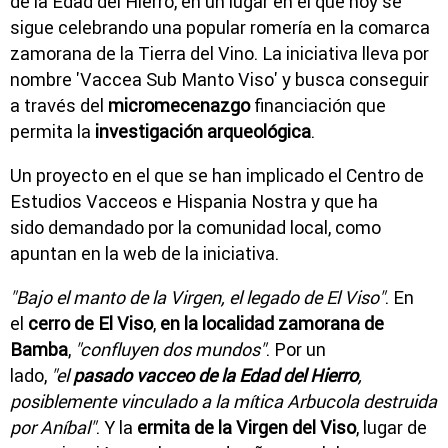
de la Edad del Hierro, en un lugar en el que hoy se
sigue celebrando una popular romería en la comarca
zamorana de la Tierra del Vino. La iniciativa lleva por
nombre 'Vaccea Sub Manto Viso' y busca conseguir
a través del
micromecenazgo
financiación que
permita la
investigación arqueológica
.
Un proyecto en el que se han implicado el Centro de
Estudios Vacceos e Hispania Nostra y que ha
sido demandado por la comunidad local, como
apuntan en la web de la iniciativa.
"Bajo el manto de la Virgen, el legado de El Viso"
. En
el
cerro de El Viso
,
en la localidad zamorana de
Bamba
,
"confluyen dos mundos"
. Por un
lado,
"el
pasado vacceo de la Edad del Hierro
,
posiblemente vinculado a la mítica Arbucola destruida
por Aníbal"
. Y la
ermita de la Virgen del Viso
, lugar de