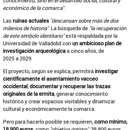
conocimiento, sino en el desarrollo social, cultural y
económico de la comarca"
.
Las
ruinas actuales
"descansan sobre más de dos
milenios de historia"
. La búsqueda de
"la recuperación
de este símbolo identitario"
está respaldada por la
Universidad de Valladolid con
un ambicioso plan de
investigación arqueológica
a cinco años, de
2025 a 2029.
El proyecto, según se explica, permitirá
investigar
científicamente el asentamiento vacceo
occidental
,
documentar y recuperar las trazas
originales de la ermita
, generar conocimiento
histórico y crear espacios visitables y dinamizar
cultural y económicamente la comarca.
Pero para hacerlo posible se requieren,
como mínimo,
18.900 euros
; como
"objetivo óptimo"
, 38.800 euros,