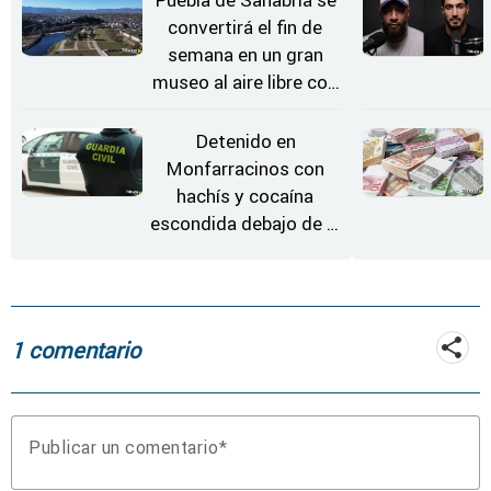
Puebla de Sanabria se
convertirá el fin de
semana en un gran
museo al aire libre con
'El Arriero'
Detenido en
Monfarracinos con
hachís y cocaína
escondida debajo de la
rueda de repuesto del
coche
1 comentario
Publicar un comentario