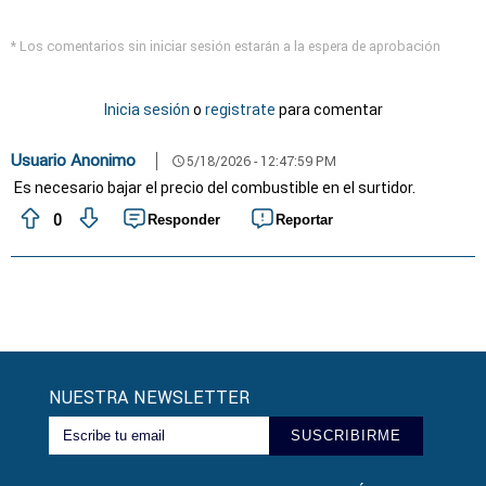
* Los comentarios sin iniciar sesión estarán a la espera de aprobación
Inicia sesión
o
registrate
para comentar
Usuario Anonimo
5/18/2026 - 12:47:59 PM
schedule
Es necesario bajar el precio del combustible en el surtidor.
0
Responder
Reportar
NUESTRA NEWSLETTER
SUSCRIBIRME