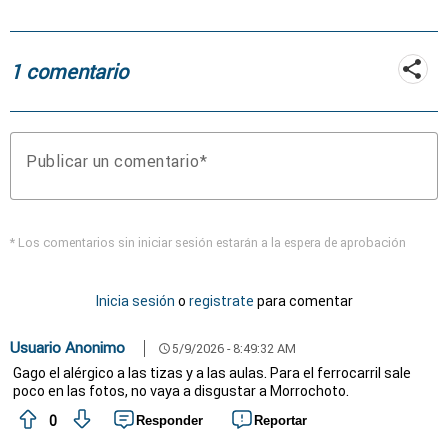
heno, forraje y agua
1 comentario
Publicar un comentario
* Los comentarios sin iniciar sesión estarán a la espera de aprobación
Inicia sesión
o
registrate
para comentar
Usuario Anonimo
5/9/2026 - 8:49:32 AM
schedule
Gago el alérgico a las tizas y a las aulas. Para el ferrocarril sale
poco en las fotos, no vaya a disgustar a Morrochoto.
0
Responder
Reportar