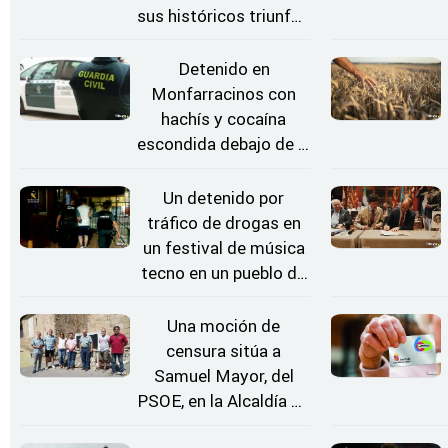
sus históricos triunfos
en Kerkrade
Detenido en
Monfarracinos con
hachís y cocaína
escondida debajo de la
rueda de repuesto del
coche
Un detenido por
tráfico de drogas en
un festival de música
tecno en un pueblo de
Zamora
Una moción de
censura sitúa a
Samuel Mayor, del
PSOE, en la Alcaldía de
Moraleja de Sayago