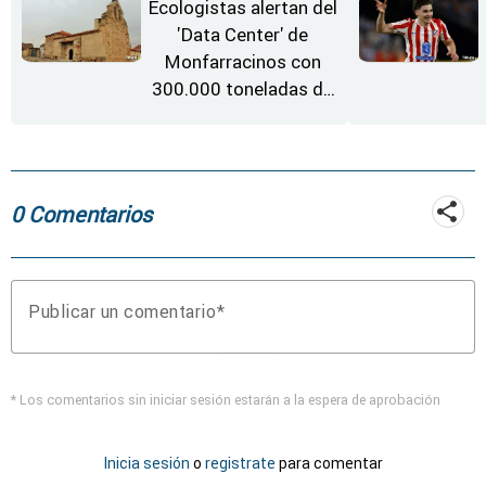
Ecologistas alertan del
'Data Center' de
Monfarracinos con
300.000 toneladas de
gases contaminantes
al año
0 Comentarios
Publicar un comentario
* Los comentarios sin iniciar sesión estarán a la espera de aprobación
Inicia sesión
o
registrate
para comentar