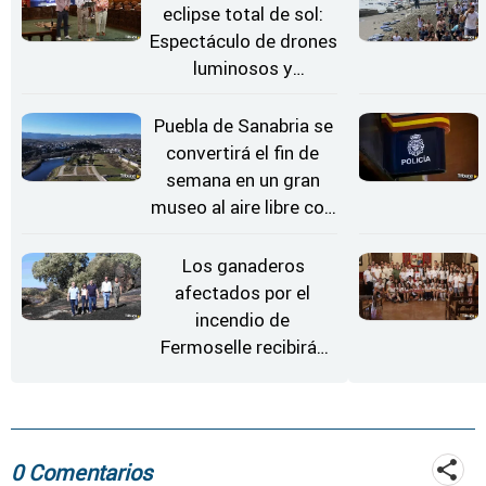
eclipse total de sol:
Espectáculo de drones
luminosos y
Conciertos bajo las
Estrellas
Puebla de Sanabria se
convertirá el fin de
semana en un gran
museo al aire libre con
'El Arriero'
Los ganaderos
afectados por el
incendio de
Fermoselle recibirán
desde este lunes paja,
heno, forraje y agua
0 Comentarios