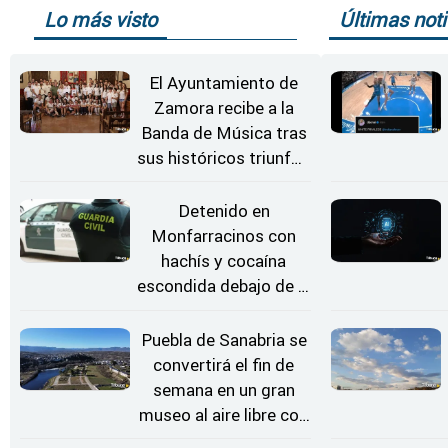
Lo más visto
Últimas noti
El Ayuntamiento de
Zamora recibe a la
Banda de Música tras
sus históricos triunfos
en Kerkrade
Detenido en
Monfarracinos con
hachís y cocaína
escondida debajo de la
rueda de repuesto del
coche
Puebla de Sanabria se
convertirá el fin de
semana en un gran
museo al aire libre con
'El Arriero'