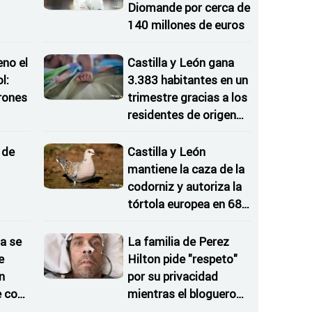
Diomande por cerca de
140 millones de euros
eno el
Castilla y León gana
l:
3.383 habitantes en un
rones
trimestre gracias a los
residentes de origen
as
extranjero
 de
Castilla y León
mantiene la caza de la
codorniz y autoriza la
tórtola europea en 682
cotos
oselle
a se
La familia de Perez
e
Hilton pide "respeto"
n
por su privacidad
e con
mientras el bloguero
continúa ingresado