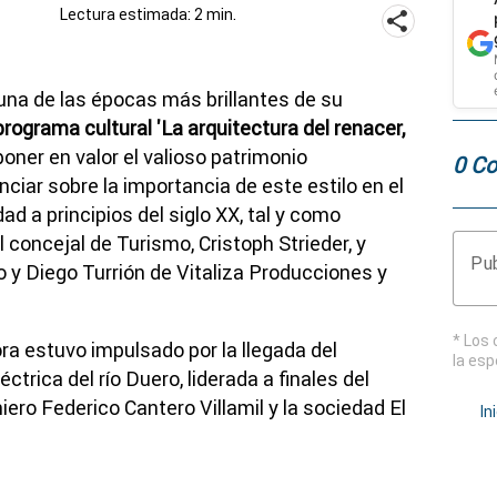
Lectura estimada: 2 min.
 una de las épocas más brillantes de su
programa cultural 'La arquitectura del renacer,
 poner en valor el valioso patrimonio
0 Co
nciar sobre la importancia de este estilo en el
dad a principios del siglo XX, tal y como
l concejal de Turismo, Cristoph Strieder, y
Pub
o y Diego Turrión de Vitaliza Producciones y
* Los 
a estuvo impulsado por la llegada del
la esp
léctrica del río Duero, liderada a finales del
eniero Federico Cantero Villamil y la sociedad El
In