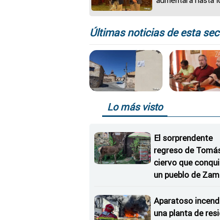
aumentará hasta l
3,7 millones de eu
la aportación anual
Servicio de Ayuda
Últimas noticias de esta sec
Domicilio
Lo más visto
El sorprendente
regreso de Tomás,
ciervo que conqu
un pueblo de Zam
Aparatoso incend
una planta de res