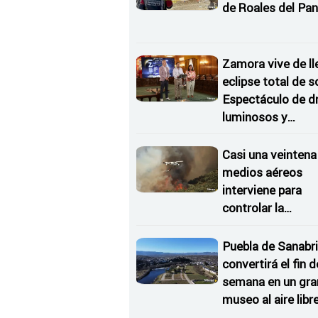
de Roales del Pan
Zamora vive de ll
eclipse total de so
Espectáculo de d
luminosos y
Conciertos bajo l
Estrellas
Casi una veintena
medios aéreos
interviene para
controlar la
reactivación del
incendio de Ferm
Puebla de Sanabri
convertirá el fin d
semana en un gra
museo al aire libr
'El Arriero'