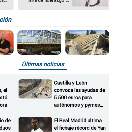
os
"falta de liderazgo" y
ros
los "cambios en el
 al
vestuario" como
 a
claves de la crisis del
ción
Real Madrid
Últimas noticias
Castilla y León
 el
convoca las ayudas de
istó
5.500 euros para
ora
autónomos y pymes
afectados por los
incendios
io de
El Real Madrid ultima
iduos
el fichaje récord de Yan