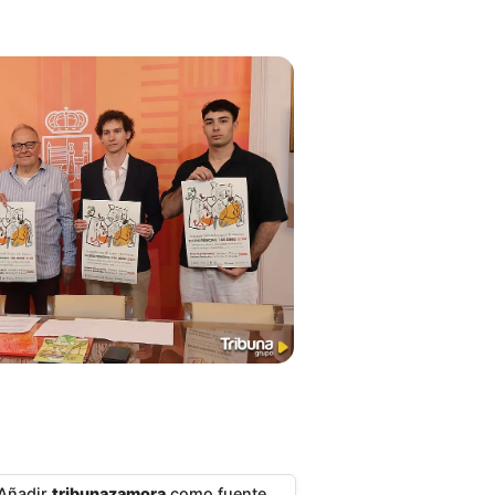
Añadir
tribunazamora
como fuente