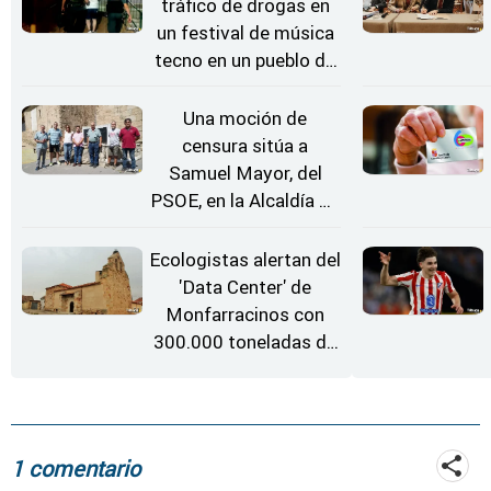
tráfico de drogas en
un festival de música
tecno en un pueblo de
Zamora
Una moción de
censura sitúa a
Samuel Mayor, del
PSOE, en la Alcaldía de
Moraleja de Sayago
Ecologistas alertan del
'Data Center' de
Monfarracinos con
300.000 toneladas de
gases contaminantes
al año
1 comentario