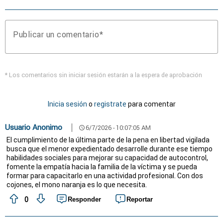
Publicar un comentario
* Los comentarios sin iniciar sesión estarán a la espera de aprobación
Inicia sesión
o
registrate
para comentar
Usuario Anonimo
6/7/2026 - 10:07:05 AM
schedule
El cumplimiento de la última parte de la pena en libertad vigilada
busca que el menor expedientado desarrolle durante ese tiempo
habilidades sociales para mejorar su capacidad de autocontrol,
fomente la empatía hacia la familia de la víctima y se pueda
formar para capacitarlo en una actividad profesional. Con dos
cojones, el mono naranja es lo que necesita.
0
Responder
Reportar