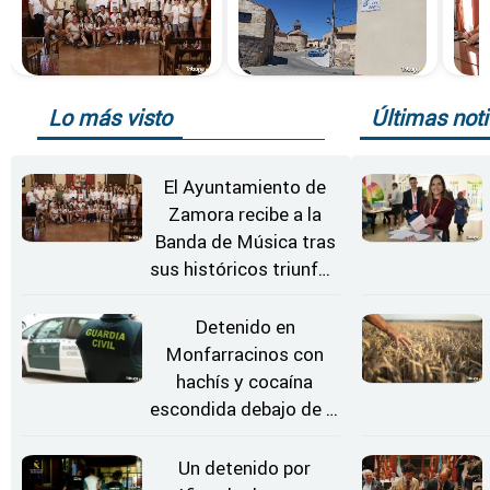
Lo más visto
Últimas noti
El Ayuntamiento de
Zamora recibe a la
Banda de Música tras
sus históricos triunfos
en Kerkrade
Detenido en
Monfarracinos con
hachís y cocaína
escondida debajo de la
rueda de repuesto del
coche
Un detenido por