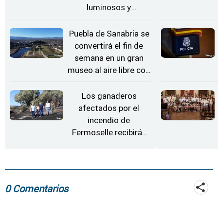
luminosos y
Conciertos bajo las
Estrellas
Puebla de Sanabria se
convertirá el fin de
semana en un gran
museo al aire libre con
'El Arriero'
Los ganaderos
afectados por el
incendio de
Fermoselle recibirán
desde este lunes paja,
heno, forraje y agua
0 Comentarios