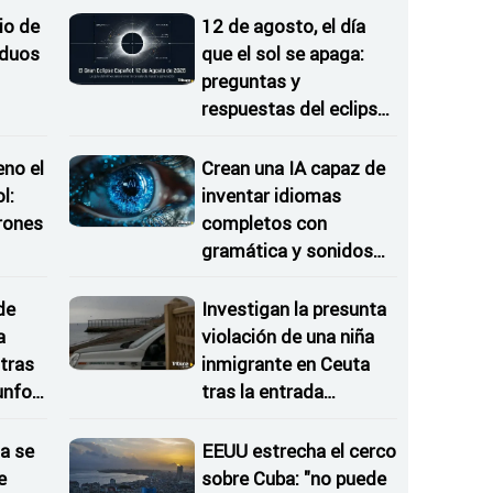
io de
12 de agosto, el día
iduos
que el sol se apaga:
preguntas y
respuestas del eclipse
en Castilla y León
eno el
Crean una IA capaz de
l:
inventar idiomas
rones
completos con
gramática y sonidos
as
propios
de
Investigan la presunta
a
violación de una niña
tras
inmigrante en Ceuta
iunfos
tras la entrada
irregular del 30 de julio
a se
EEUU estrecha el cerco
e
sobre Cuba: "no puede