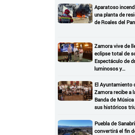
Aparatoso incend
una planta de res
de Roales del Pan
Zamora vive de ll
eclipse total de so
Espectáculo de d
luminosos y
Conciertos bajo l
Estrellas
El Ayuntamiento 
Zamora recibe a l
Banda de Música 
sus históricos tr
en Kerkrade
Puebla de Sanabri
convertirá el fin d