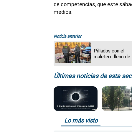
de competencias, que este sába
medios.
Noticia anterior
Pillados con el
maletero lleno de
comida y bebida
posiblemente rob
entregada ahora a
Últimas noticias de esta sec
Cáritas Villalpand
Lo más visto