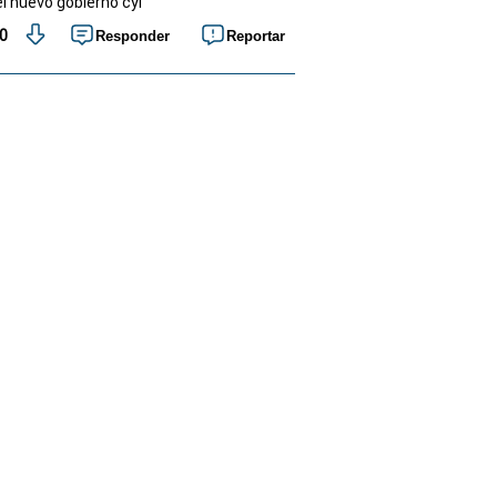
el nuevo gobierno cyl
0
Responder
Reportar