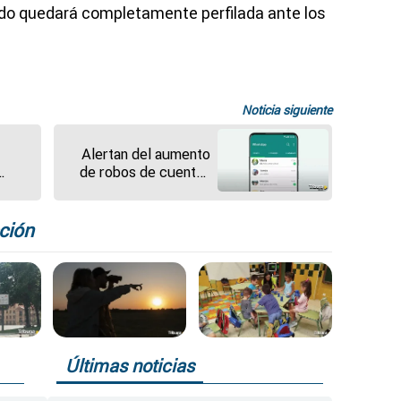
do quedará completamente perfilada ante los
Noticia siguiente
Alertan del aumento
de robos de cuentas
de WhatsApp: esto es
ada,
lo que puedes hacer
para evitarlo
ción
o
Últimas noticias