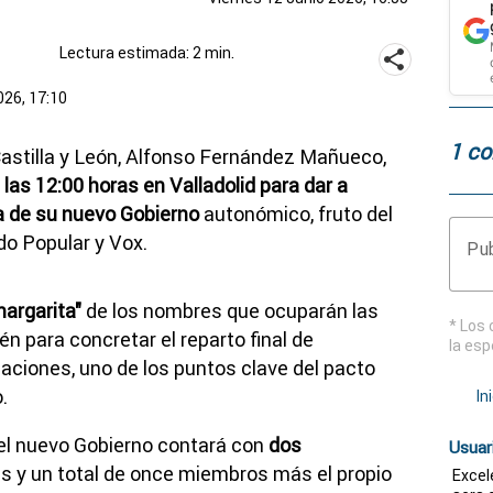
Lectura estimada: 2 min.
026, 17:10
1 co
astilla y León
,
Alfonso Fernández Mañueco
,
las 12:00 horas en
Valladolid
para dar a
a de su nuevo Gobierno
autonómico, fruto del
do Popular
y
Vox
.
Pub
margarita"
de los nombres que ocuparán las
* Los 
én para concretar el reparto final de
la esp
iones, uno de los puntos clave del pacto
.
In
el nuevo Gobierno contará con
dos
Usuar
ías y un total de once miembros más el propio
Excel