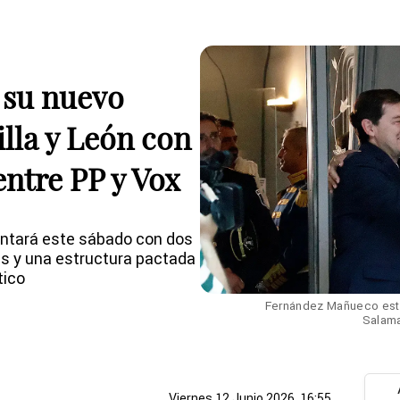
 su nuevo
illa y León con
entre PP y Vox
entará este sábado con dos
as y una estructura pactada
tico
Fernández Mañueco este
Salama
Viernes 12 Junio 2026, 16:55