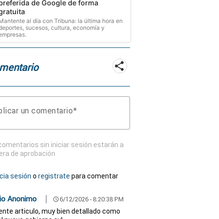
preferida de Google de forma
gratuita
Mantente al día con Tribuna: la última hora en
deportes, sucesos, cultura, economía y
empresas.
mentario
licar un comentario
comentarios sin iniciar sesión estarán a
era de aprobación
icia sesión
o
registrate
para comentar
io Anonimo
6/12/2026 - 8:20:38 PM
schedule
ente articulo, muy bien detallado como