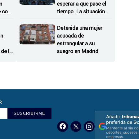
n
esperar a que pase el
e con
tiempo. La situación
no va a desaparecer"
Detenida una mujer
on
acusada de
estrangular a su
de la
suegro en Madrid
 del
R
SUSCRIBIRME
Añadir
tribuna
preferida de G
Mantente al día con
deportes, sucesos,
empresas.