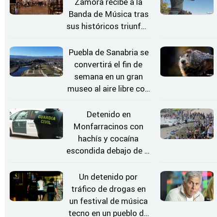
Zamora recibe a la
Banda de Música tras
sus históricos triunfos
en Kerkrade
Puebla de Sanabria se
convertirá el fin de
semana en un gran
museo al aire libre con
'El Arriero'
Detenido en
Monfarracinos con
hachís y cocaína
escondida debajo de la
rueda de repuesto del
coche
Un detenido por
tráfico de drogas en
un festival de música
tecno en un pueblo de