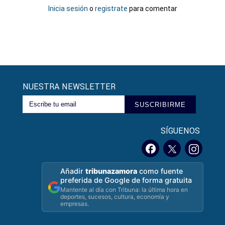
Inicia sesión
o
registrate
para comentar
NUESTRA NEWSLETTER
SUSCRIBIRME
SÍGUENOS
Añadir
tribunazamora
como fuente
preferida de Google de forma gratuita
Mantente al día con Tribuna: la última hora en
deportes, sucesos, cultura, economía y
empresas.