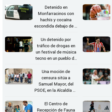
en Kerkrade
Detenido en
Monfarracinos con
hachís y cocaína
escondida debajo de la
rueda de repuesto del
coche
Un detenido por
tráfico de drogas en
un festival de música
tecno en un pueblo de
Zamora
Una moción de
censura sitúa a
Samuel Mayor, del
PSOE, en la Alcaldía de
Moraleja de Sayago
El Centro de
Recepción de Fauna