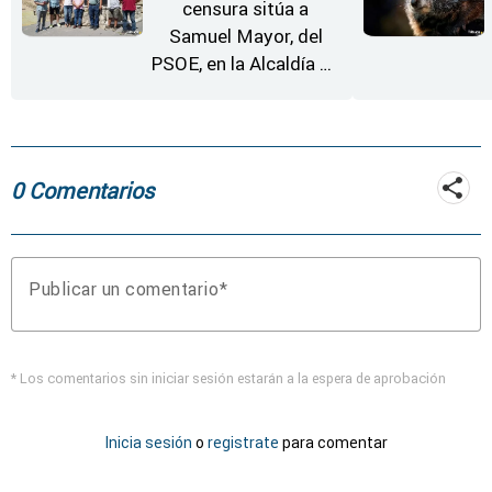
censura sitúa a
Samuel Mayor, del
PSOE, en la Alcaldía de
Moraleja de Sayago
0 Comentarios
Publicar un comentario
* Los comentarios sin iniciar sesión estarán a la espera de aprobación
Inicia sesión
o
registrate
para comentar