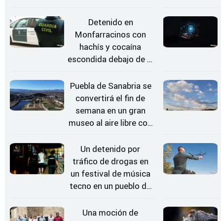
en Kerkrade
Detenido en
Monfarracinos con
hachís y cocaína
escondida debajo de la
rueda de repuesto del
coche
Puebla de Sanabria se
convertirá el fin de
semana en un gran
museo al aire libre con
'El Arriero'
Un detenido por
tráfico de drogas en
un festival de música
tecno en un pueblo de
Zamora
Una moción de