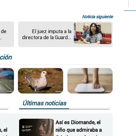
Noticia siguiente
 de
El juez imputa a la
directora de la Guardia
 y
Civil y al DAO mientras
 una
Interior cierra filas
ción
Últimas noticias
Así es Diomande, el
 el
niño que admiraba a