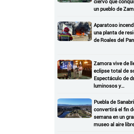
ciervo que conqu
un pueblo de Zam
Aparatoso incend
una planta de res
de Roales del Pan
Zamora vive de ll
eclipse total de so
Espectáculo de d
luminosos y
Conciertos bajo l
Estrellas
Puebla de Sanabri
convertirá el fin d
semana en un gra
museo al aire libr
'El Arriero'