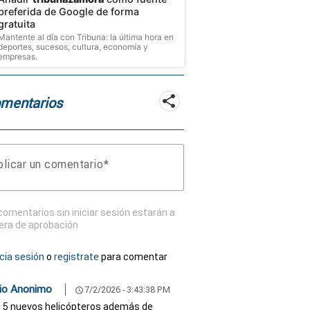
preferida de Google de forma
gratuita
Mantente al día con Tribuna: la última hora en
deportes, sucesos, cultura, economía y
empresas.
mentarios
licar un comentario
comentarios sin iniciar sesión estarán a
era de aprobación
icia sesión
o
registrate
para comentar
io Anonimo
7/2/2026 - 3:43:38 PM
schedule
 5 nuevos helicópteros además de