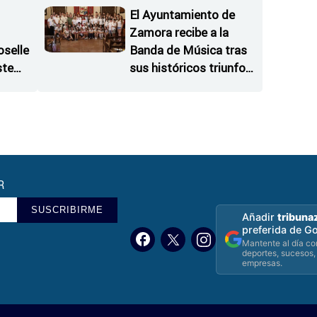
El Ayuntamiento de
Zamora recibe a la
oselle
Banda de Música tras
ste
sus históricos triunfos
orraje
en Kerkrade
R
SUSCRIBIRME
Añadir
tribuna
preferida de G
Mantente al día con
deportes, sucesos,
empresas.