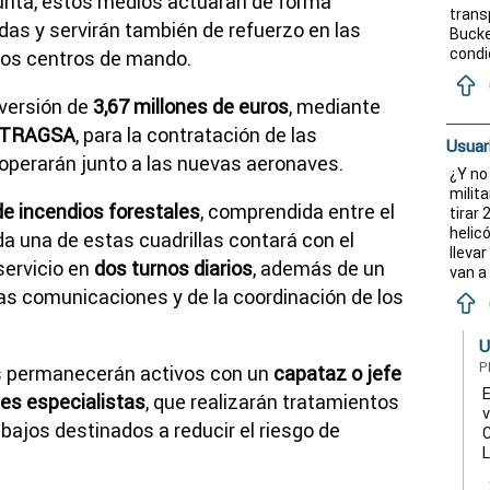
Junta, estos medios actuarán de forma
trans
as y servirán también de refuerzo en las
Bucke
condi
los centros de mando.
versión de
3,67 millones de euros
, mediante
TRAGSA
, para la contratación de las
Usuar
operarán junto a las nuevas aeronaves.
¿Y no
milit
de incendios forestales
, comprendida entre el
tirar 
helic
da una de estas cuadrillas contará con el
llevar
servicio en
dos turnos diarios
, además de un
van a
as comunicaciones y de la coordinación de los
U
P
os permanecerán activos con un
capataz o jefe
E
nes especialistas
, que realizarán tratamientos
v
abajos destinados a reducir el riesgo de
C
L