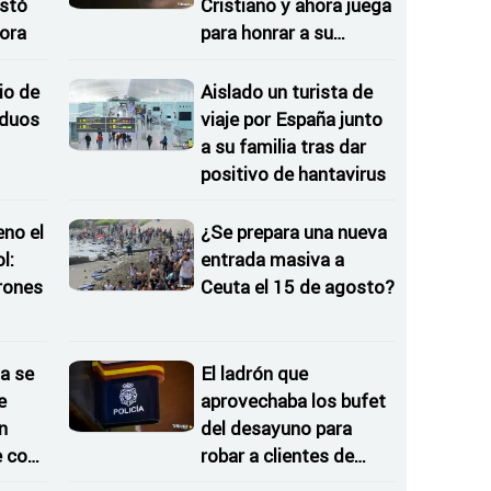
istó
Cristiano y ahora juega
ora
para honrar a su
hermana
io de
Aislado un turista de
iduos
viaje por España junto
a su familia tras dar
positivo de hantavirus
eno el
¿Se prepara una nueva
l:
entrada masiva a
rones
Ceuta el 15 de agosto?
as
a se
El ladrón que
e
aprovechaba los bufet
n
del desayuno para
e con
robar a clientes de
hoteles