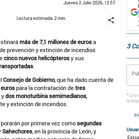
Jueves 2 Julio 2026, 12:57
Lectura estimada: 2 min.
stinará
más de 7,1 millones de euros
a
3 Co
de prevención y extinción de incendios
de
cinco nuevos helicópteros
y sus
itransportadas
.
Pub
el
Consejo de Gobierno
, que ha dado cuenta de
 euros
para la contratación de
tres
y
dos monoturbina semimedianos
,
* Los 
la esp
te y extinción de incendios.
In
rporarán por primera vez como
segundas
Usuar
y
Sahechores
, en la provincia de León, y
Estos