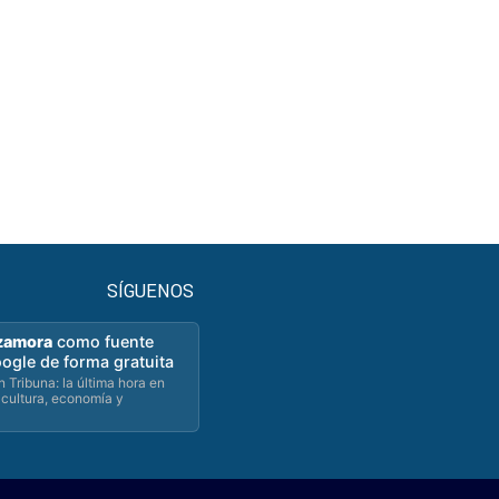
SÍGUENOS
zamora
como fuente
oogle de forma gratuita
 Tribuna: la última hora en
 cultura, economía y