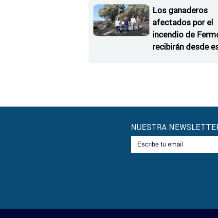
Los ganaderos
afectados por el
incendio de Ferm
recibirán desde e
lunes paja, heno, f
y agua
NUESTRA NEWSLETTE