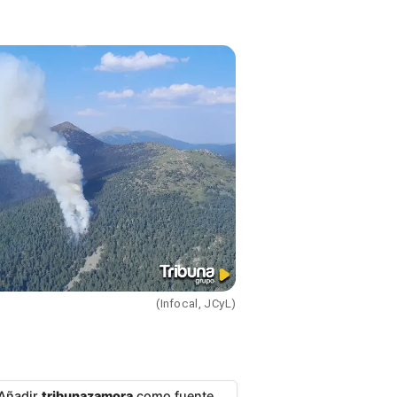
(Infocal, JCyL)
Añadir
tribunazamora
como fuente