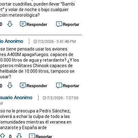
portar cuadrillas, pueden llevar "Bambi
t" y volar de noche o bajo cualquier
ción meteorológica?
0
Responder
Reportar
io Anonimo
7/2/2026 - 3:41:48 PM
schedule
 se tiene pensado usar los aviones
ares A400M apagafuegos. capaces de
20.000 litros de agua y retardante? ¿Y los
ópteros militares Chinook capaces de
 helibalde de 10.000 litros, tampoco se
 usar?
0
Responder
Reportar
suario Anonimo
7/2/2026 - 7:37:56
schedule
M
so no le preocupa a Pedro Sánchez,
olverá a echar la culpa de todo a las
omunidades mientras él veranea en
anzarote y España arde
0
Reportar