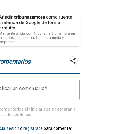
Añadir
tribunazamora
como fuente
preferida de Google de forma
gratuita
Mantente al día con Tribuna: la última hora en
deportes, sucesos, cultura, economía y
empresas.
Comentarios
licar un comentario
comentarios sin iniciar sesión estarán a
era de aprobación
icia sesión
o
registrate
para comentar