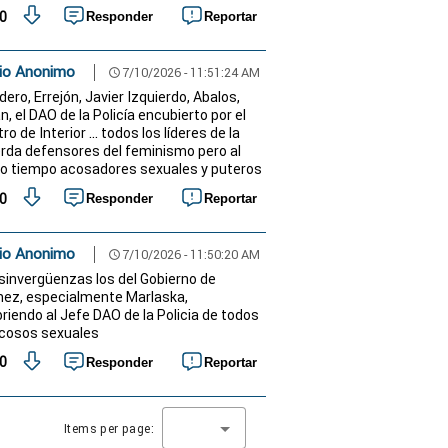
0
Responder
Reportar
io Anonimo
7/10/2026 - 11:51:24 AM
schedule
ero, Errejón, Javier Izquierdo, Abalos,
, el DAO de la Policía encubierto por el
ro de Interior ... todos los líderes de la
erda defensores del feminismo pero al
 tiempo acosadores sexuales y puteros
0
Responder
Reportar
io Anonimo
7/10/2026 - 11:50:20 AM
schedule
sinvergüenzas los del Gobierno de
ez, especialmente Marlaska,
riendo al Jefe DAO de la Policia de todos
cosos sexuales
0
Responder
Reportar
Items per page: