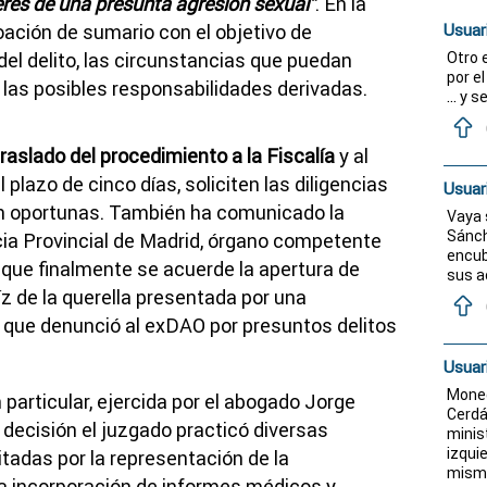
eres de una presunta agresión sexual"
. En la
coación de sumario con el objetivo de
Usuar
del delito, las circunstancias que puedan
Otro 
por e
a y las posibles responsabilidades derivadas.
... y 
traslado del procedimiento a la Fiscalía
y al
 plazo de cinco días, soliciten las diligencias
Usuar
 oportunas. También ha comunicado la
Vaya 
Sánch
cia Provincial de Madrid, órgano competente
encub
e que finalmente se acuerde la apertura de
sus a
raíz de la querella presentada por una
l, que denunció al exDAO por presuntos delitos
Usuar
Moned
particular, ejercida por el abogado Jorge
Cerdán
 decisión el juzgado practicó diversas
minist
izqui
itadas por la representación de la
mismo
 la incorporación de informes médicos y