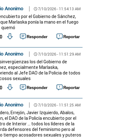
io Anonimo
7/10/2026 - 11:54:13 AM
schedule
encubierto por el Gobierno de Sánchez,
l que Marlaska ponía la mano en el fuego
se quemó
0
Responder
Reportar
io Anonimo
7/10/2026 - 11:51:29 AM
schedule
sinvergüenzas los del Gobierno de
ez, especialmente Marlaska,
riendo al Jefe DAO de la Policia de todos
cosos sexuales
0
Responder
Reportar
io Anonimo
7/10/2026 - 11:51:25 AM
schedule
ero, Errejón, Javier Izquierdo, Abalos,
, el DAO de la Policía encubierto por el
ro de Interior ... todos los líderes de la
erda defensores del feminismo pero al
 tiempo acosadores sexuales y puteros