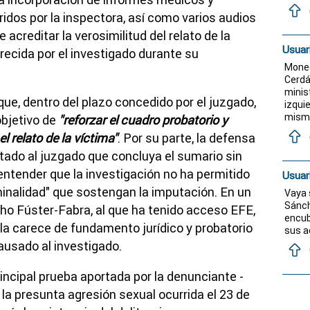
idos por la inspectora, así como varios audios
acreditar la verosimilitud del relato de la
Usuar
frecida por el investigado durante su
Moned
Cerdán
minist
ue, dentro del plazo concedido por el juzgado,
izqui
mismo
objetivo de
"reforzar el cuadro probatorio y
l relato de la víctima"
. Por su parte, la defensa
tado al juzgado que concluya el sumario sin
entender que la investigación no ha permitido
Usuar
iminalidad" que sostengan la imputación. En un
Vaya 
Sánch
ho Fúster-Fabra, al que ha tenido acceso EFE,
encub
lla carece de fundamento jurídico y probatorio
sus a
usado al investigado.
incipal prueba aportada por la denunciante -
la presunta agresión sexual ocurrida el 23 de