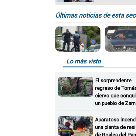
cumplimiento de l
y la ética policial 
hacer frente a las
Últimas noticias de esta sec
nuevas formas de
delincuencia
Lo más visto
El sorprendente
regreso de Tomás,
ciervo que conqu
un pueblo de Zam
Aparatoso incend
una planta de res
de Roales del Pan