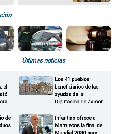
a ley
Estado olvida la ética,
para
se convierte en una
banda de ladrones"
ción
Últimas noticias
Los 41 pueblos
 el
beneficiarios de las
istó
ayudas de la
ora
Diputación de Zamora
para modernizar
consultorios locales
io de
Infantino ofrece a
iduos
Marruecos la final del
Mundial 2030 para