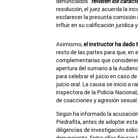
denunciados
"revisten los caract
resolución, el juez acuerda la in
esclarecer la presunta comisión 
influir en su calificación jurídic
Asimismo,
el instructor ha dado 
resto de las partes para que, en el
complementarias que consideren
apertura del sumario a la Audien
para celebrar el juicio en caso d
juicio oral. La causa se inició a 
inspectora de la Policía Naciona
de coacciones y agresión sexual.
Según ha informado la acusación 
Piedrafita, antes de adoptar esta
diligencias de investigación solic
denunciante. Entre ellas figuran