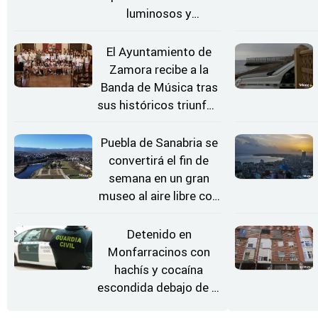
luminosos y
Conciertos bajo las
Estrellas
El Ayuntamiento de
Zamora recibe a la
Banda de Música tras
sus históricos triunfos
en Kerkrade
Puebla de Sanabria se
convertirá el fin de
semana en un gran
museo al aire libre con
'El Arriero'
Detenido en
Monfarracinos con
hachís y cocaína
escondida debajo de la
rueda de repuesto del