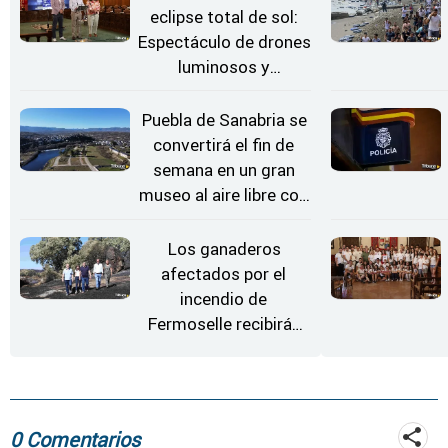
eclipse total de sol:
Espectáculo de drones
luminosos y
Conciertos bajo las
Estrellas
Puebla de Sanabria se
convertirá el fin de
semana en un gran
museo al aire libre con
'El Arriero'
Los ganaderos
afectados por el
incendio de
Fermoselle recibirán
desde este lunes paja,
heno, forraje y agua
0 Comentarios