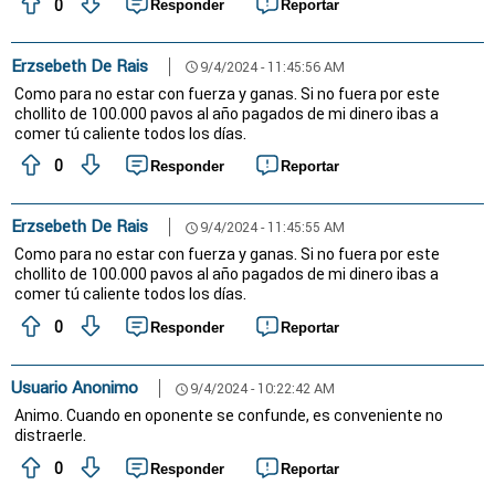
0
Responder
Reportar
Erzsebeth De Rais
9/4/2024 - 11:45:56 AM
schedule
Como para no estar con fuerza y ganas. Si no fuera por este
chollito de 100.000 pavos al año pagados de mi dinero ibas a
comer tú caliente todos los días.
0
Responder
Reportar
Erzsebeth De Rais
9/4/2024 - 11:45:55 AM
schedule
Como para no estar con fuerza y ganas. Si no fuera por este
chollito de 100.000 pavos al año pagados de mi dinero ibas a
comer tú caliente todos los días.
0
Responder
Reportar
Usuario Anonimo
9/4/2024 - 10:22:42 AM
schedule
Animo. Cuando en oponente se confunde, es conveniente no
distraerle.
0
Responder
Reportar