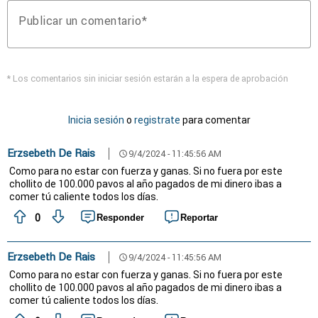
Publicar un comentario
* Los comentarios sin iniciar sesión estarán a la espera de aprobación
Inicia sesión
o
registrate
para comentar
Erzsebeth De Rais
9/4/2024 - 11:45:56 AM
schedule
Como para no estar con fuerza y ganas. Si no fuera por este
chollito de 100.000 pavos al año pagados de mi dinero ibas a
comer tú caliente todos los días.
0
Responder
Reportar
Erzsebeth De Rais
9/4/2024 - 11:45:56 AM
schedule
Como para no estar con fuerza y ganas. Si no fuera por este
chollito de 100.000 pavos al año pagados de mi dinero ibas a
comer tú caliente todos los días.