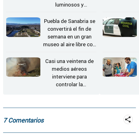
luminosos y
Conciertos bajo las
Estrellas
Puebla de Sanabria se
convertirá el fin de
semana en un gran
museo al aire libre con
'El Arriero'
Casi una veintena de
medios aéreos
interviene para
controlar la
reactivación del
incendio de
Fermoselle
7 Comentarios