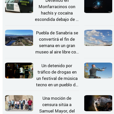
Detenido en
Monfarracinos con
hachís y cocaína
escondida debajo de la
rueda de repuesto del
coche
Puebla de Sanabria se
convertirá el fin de
semana en un gran
museo al aire libre con
'El Arriero'
Un detenido por
tráfico de drogas en
un festival de música
tecno en un pueblo de
Zamora
Una moción de
censura sitúa a
Samuel Mayor, del