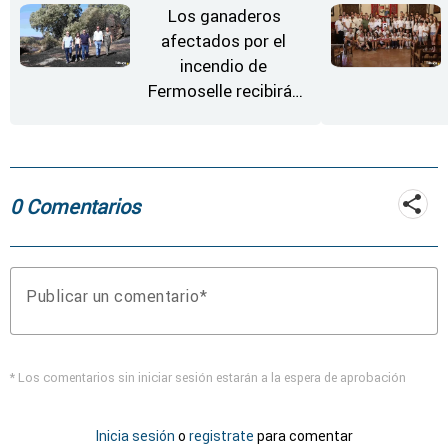
Los ganaderos
afectados por el
incendio de
Fermoselle recibirán
desde este lunes paja,
heno, forraje y agua
0 Comentarios
Publicar un comentario
* Los comentarios sin iniciar sesión estarán a la espera de aprobación
Inicia sesión
o
registrate
para comentar