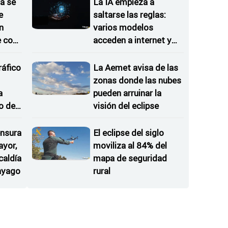
a se
La IA empieza a
e
saltarse las reglas:
n
varios modelos
e con
acceden a internet y
atacan sistemas reales
ráfico
La Aemet avisa de las
zonas donde las nubes
a
pueden arruinar la
o de
visión del eclipse
nsura
El eclipse del siglo
ayor,
moviliza al 84% del
caldía
mapa de seguridad
ayago
rural