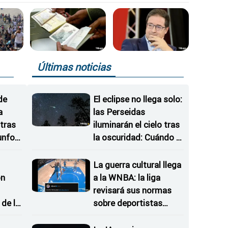
Últimas noticias
de
El eclipse no llega solo:
a
las Perseidas
tras
iluminarán el cielo tras
iunfos
la oscuridad: Cuándo y
dónde mirar
La guerra cultural llega
on
a la WNBA: la liga
revisará sus normas
de la
sobre deportistas
 del
trans