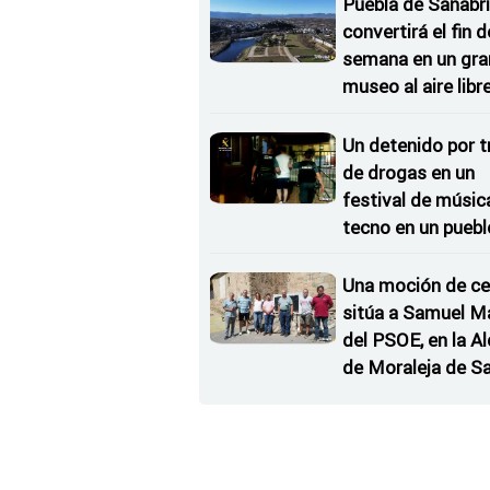
coche
Puebla de Sanabri
convertirá el fin d
semana en un gra
museo al aire libr
'El Arriero'
Un detenido por t
de drogas en un
festival de músic
tecno en un puebl
Zamora
Una moción de ce
sitúa a Samuel M
del PSOE, en la Al
de Moraleja de S