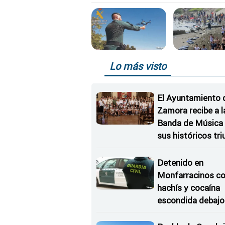
Lo más visto
El Ayuntamiento 
Zamora recibe a l
Banda de Música 
sus históricos tr
en Kerkrade
Detenido en
Monfarracinos c
hachís y cocaína
escondida debajo 
rueda de repuesto