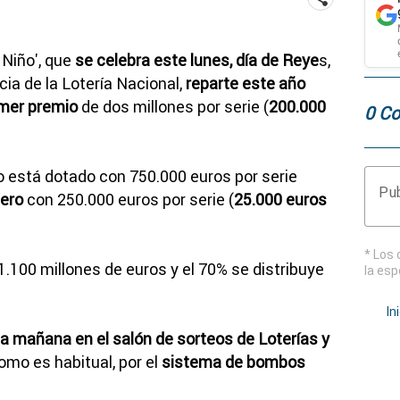
l Niño', que
se celebra este lunes, día de Reye
s,
ia de la Lotería Nacional,
reparte este año
imer premio
de dos millones por serie (
200.000
0 Co
 está dotado con 750.000 euros por serie
Pub
cero
con 250.000 euros por serie (
25.000 euros
* Los 
 1.100 millones de euros y el 70% se distribuye
la esp
In
la mañana en el salón de sorteos de Loterías y
omo es habitual, por el
sistema de bombos