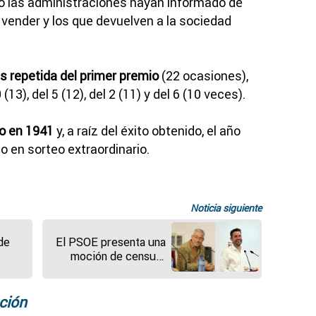
ndo las administraciones hayan informado de
vender y los que devuelven a la sociedad
s repetida del primer premio
(22 ocasiones),
 (13), del 5 (12), del 2 (11) y del 6 (10 veces).
do en 1941
y, a raíz del éxito obtenido, el año
o en sorteo extraordinario.
Noticia siguiente
de
El PSOE presenta una
moción de censura
contra el PP en
Gallegos del Pan por la
"parálisis política"
ción