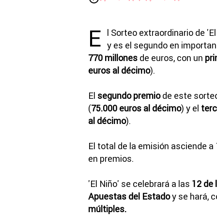
E
l Sorteo extraordinario de 'E
y es el segundo en importanc
770 millones
de euros, con un
pr
euros al décimo
).
El
segundo premio
de este sorteo
(
75.000 euros al décimo
) y el
ter
al décimo
).
El total de la emisión asciende a
en premios.
'El Niño' se celebrará a las
12 de 
Apuestas del Estado
y se hará, c
múltiples.