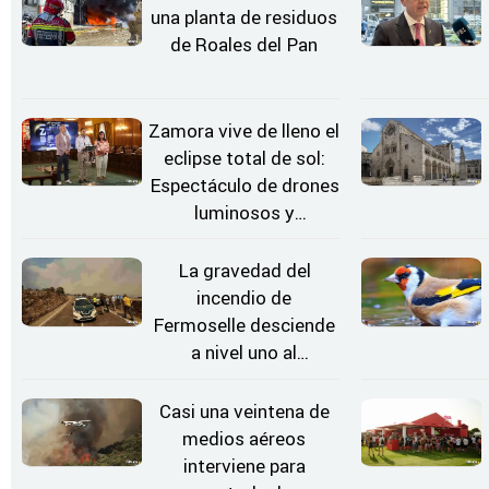
una planta de residuos
de Roales del Pan
Zamora vive de lleno el
eclipse total de sol:
Espectáculo de drones
luminosos y
Conciertos bajo las
Estrellas
La gravedad del
incendio de
Fermoselle desciende
a nivel uno al
evolucionar
"favorable" y disminuir
Casi una veintena de
el riesgo
medios aéreos
interviene para