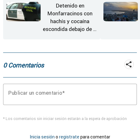
Detenido en
Monfarracinos con
hachís y cocaína
escondida debajo de la
rueda de repuesto del
coche
0 Comentarios
Publicar un comentario
* Los comentarios sin iniciar sesión estarán a la espera de aprobación
Inicia sesión
o
registrate
para comentar