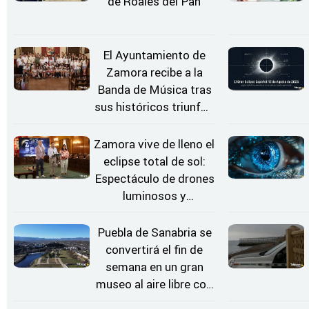
de Roales del Pan
El Ayuntamiento de
Zamora recibe a la
Banda de Música tras
sus históricos triunfos
en Kerkrade
Zamora vive de lleno el
eclipse total de sol:
Espectáculo de drones
luminosos y
Conciertos bajo las
Estrellas
Puebla de Sanabria se
convertirá el fin de
semana en un gran
museo al aire libre con
'El Arriero'