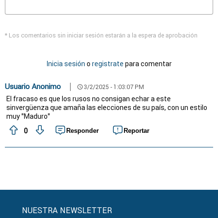
* Los comentarios sin iniciar sesión estarán a la espera de aprobación
Inicia sesión
o
registrate
para comentar
Usuario Anonimo
3/2/2025 - 1:03:07 PM
schedule
El fracaso es que los rusos no consigan echar a este
sinvergüenza que amaña las elecciones de su país, con un estilo
muy "Maduro"
0
Responder
Reportar
NUESTRA NEWSLETTER