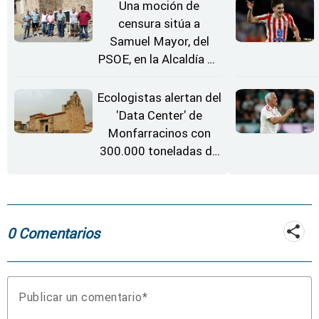
Una moción de
censura sitúa a
Samuel Mayor, del
PSOE, en la Alcaldía de
Moraleja de Sayago
Ecologistas alertan del
'Data Center' de
Monfarracinos con
300.000 toneladas de
gases contaminantes
al año
0 Comentarios
Publicar un comentario