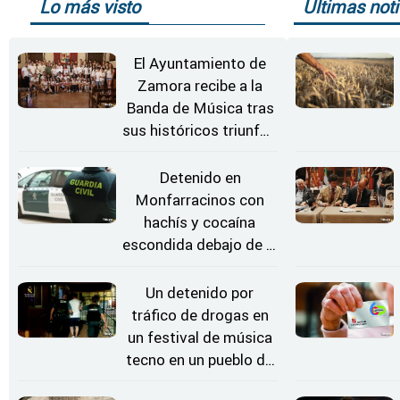
Lo más visto
Últimas noti
El Ayuntamiento de
Zamora recibe a la
Banda de Música tras
sus históricos triunfos
en Kerkrade
Detenido en
Monfarracinos con
hachís y cocaína
escondida debajo de la
rueda de repuesto del
coche
Un detenido por
tráfico de drogas en
un festival de música
tecno en un pueblo de
Zamora