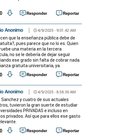
0
Responder
Reportar
io Anonimo
4/9/2025 - 9:01:42 AM
schedule
icen que la enseñanza pública debe de
ratuíta?, pues parece que no lo es. Quien
ruebe una materia en la tercera
ula, no se le debería de dejar seguir
iando ese grado sin falta de cobrar nada.
anza gratuita universitaria, ya.
0
Responder
Reportar
io Anonimo
4/9/2025 - 8:58:36 AM
schedule
 Sanchez y cuatro de sus actuales
tros, tuvieron la gran suerte de estudiar
iversidades PRIVADAS e incluso en
ios privados. Así que para ellos ese gasto
elevante.
0
Responder
Reportar