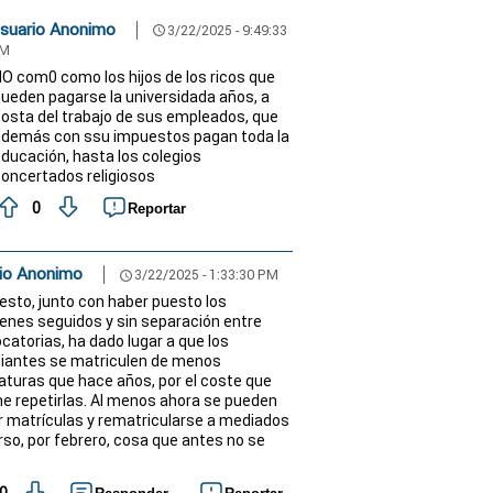
suario Anonimo
3/22/2025 - 9:49:33
schedule
M
O com0 como los hijos de los ricos que
ueden pagarse la universidada años, a
osta del trabajo de sus empleados, que
demás con ssu impuestos pagan toda la
ducación, hasta los colegios
oncertados religiosos
0
Reportar
io Anonimo
3/22/2025 - 1:33:30 PM
schedule
esto, junto con haber puesto los
nes seguidos y sin separación entre
catorias, ha dado lugar a que los
iantes se matriculen de menos
aturas que hace años, por el coste que
e repetirlas. Al menos ahora se pueden
r matrículas y rematricularse a mediados
rso, por febrero, cosa que antes no se
.