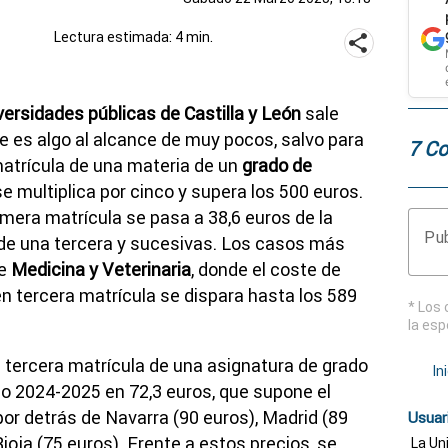
Lectura estimada: 4 min.
versidades públicas de Castilla y León
sale
e es algo al alcance de muy pocos, salvo para
7 Co
 matrícula de una materia de un
grado de
e multiplica por cinco y supera los 500 euros.
imera matrícula se pasa a 38,6 euros de la
Pub
8 de una tercera y sucesivas. Los casos más
de
Medicina y Veterinaria
, donde el coste de
en tercera matrícula se dispara hasta los 589
* Los 
la esp
a tercera matrícula de una asignatura de grado
In
so 2024-2025 en 72,3 euros, que supone el
 por detrás de Navarra (90 euros), Madrid (89
Usuar
Rioja (75 euros). Frente a estos precios, se
La Un