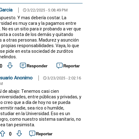
Garcia
3/22/2025 - 5:08:49 PM
schedule
upuesto. Y mas debería costar. La
rsidad es muy cara y la pagamos entre
. No es un sitio para ir probando a ver que
sta a costa de los demás y quitando
s a otras personas. Madurez y asunción
s propias responsabilidades. Vaya, lo que
 se pide en esta sociedad de zurditos
elindos.
0
Responder
Reportar
suario Anonimo
3/23/2025 - 2:02:16
schedule
M
l de abajo: Tenemos casi cien
niversidades, entre públicas y privadas, y
o creo que a día de hoy no se pueda
ermitir nadie, sea rico o humilde,
studiar en la Universidad. Eso es un
ogro, como nuestro sistema sanitario, no
ea tan pesimista.
0
Reportar