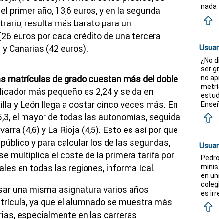
nada
el primer año, 13,6 euros, y en la segunda
ntrario, resulta más barato para un
a (26 euros por cada crédito de una tercera
 y Canarias (42 euros).
Usuar
¿No d
ser g
as matrículas de grado cuestan más del doble
no ap
metríc
iplicador más pequeño es 2,24 y se da en
estud
illa y León llega a costar cinco veces más. En
Enseñ
l 5,3, el mayor de todas las autonomías, seguida
varra (4,6) y La Rioja (4,5). Esto es así por que
público y para calcular los de las segundas,
Usuar
e multiplica el coste de la primera tarifa por
Pedro
minis
les en todas las regiones, informa Ical.
en un
coleg
rsar una misma asignatura varios años
es irr
atrícula, ya que el alumnado se muestra más
rias, especialmente en las carreras