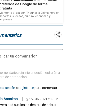
preferida de Google de forma
gratuita
Mantente al día con Tribuna: la última hora en
deportes, sucesos, cultura, economía y
empresas.
mentarios
licar un comentario
comentarios sin iniciar sesión estarán a
era de aprobación
icia sesión
o
registrate
para comentar
io Anonimo
5/7/2025 - 5:17:06 PM
schedule
iversidad pública no debiera de cobrar