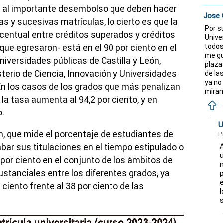
e al importante desembolso que deben hacer
Jose 
as y sucesivas matrículas, lo cierto es que la
Por s
orcentual entre créditos superados y créditos
Unive
todos
que egresaron- está en el 90 por ciento en el
me gu
iversidades públicas de Castilla y León,
plaza
sterio de Ciencia, Innovación y Universidades
de la
ya no
En los casos de los grados que más penalizan
miram
la tasa aumenta al 94,2 por ciento, y en
o.
U
n, que mide el porcentaje de estudiantes de
P
ar sus titulaciones en el tiempo estipulado o
A
u
 por ciento en el conjunto de los ámbitos de
n
sustanciales entre los diferentes grados, ya
p
e
ciento frente al 38 por ciento de las
l
s