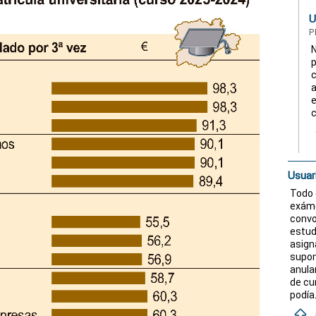
U
P
N
p
c
a
e
c
Usuar
Todo 
exáme
convo
estud
asign
supon
anula
de cu
podía