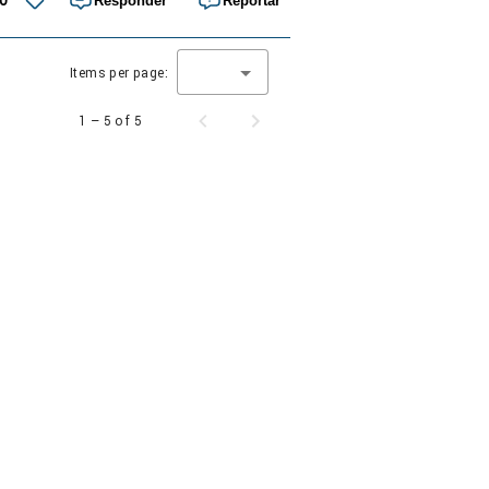
0
Responder
Reportar
Items per page:
1 – 5 of 5