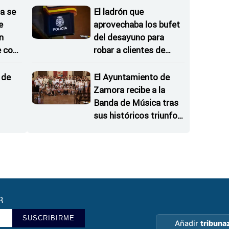
a se
El ladrón que
e
aprovechaba los bufet
n
del desayuno para
e con
robar a clientes de
hoteles
 de
El Ayuntamiento de
Zamora recibe a la
Banda de Música tras
sus históricos triunfos
en Kerkrade
oselle
R
SUSCRIBIRME
Añadir
tribuna