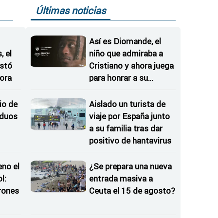
Últimas noticias
Así es Diomande, el
 el
niño que admiraba a
istó
Cristiano y ahora juega
ora
para honrar a su
hermana
io de
Aislado un turista de
iduos
viaje por España junto
a su familia tras dar
positivo de hantavirus
eno el
¿Se prepara una nueva
l:
entrada masiva a
rones
Ceuta el 15 de agosto?
as