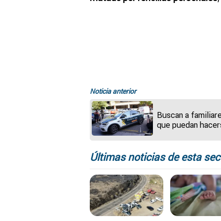
Noticia anterior
Buscan a familiar
que puedan hacer
cargo de los tres
menores encerra
durante cuatro añ
Últimas noticias de esta sec