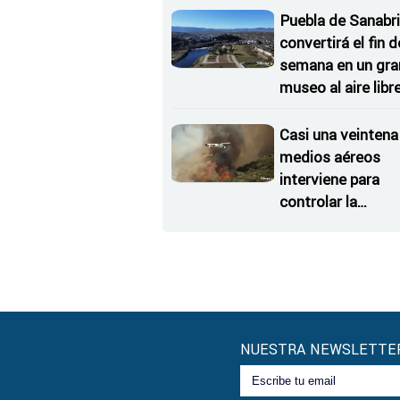
Estrellas
Puebla de Sanabri
convertirá el fin d
semana en un gra
museo al aire libr
'El Arriero'
Casi una veintena
medios aéreos
interviene para
controlar la
reactivación del
incendio de Ferm
NUESTRA NEWSLETTE