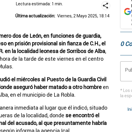
Lectura estimada: 1 min.
Última actualización:
Viernes, 2 Mayo 2025, 18:14
mero dos de León, en funciones de guardia,
0 Co
so en prisión provisional sin fianza de C.H., el
. en la localidad leonesa de Sorribos de Alba
,
ora de la tarde de este viernes en el centro
Mulas.
Pub
udió el miércoles al Puesto de la Guardia Civil
, donde aseguró haber matado a otro hombre
en
* Los 
lba, en el municipio de La Robla.
la esp
era inmediata al lugar que él indicó, situado
In
ueras de la localidad, donde
se encontró el
rnal del acusado, al que presuntamente habría
, según informa la agencia Ical.