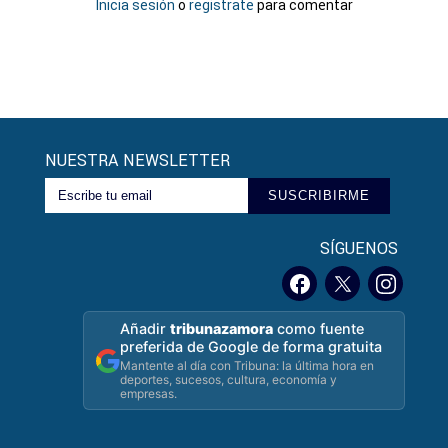
Inicia sesión
o
registrate
para comentar
NUESTRA NEWSLETTER
SUSCRIBIRME
SÍGUENOS
Añadir
tribunazamora
como fuente
preferida de Google de forma gratuita
Mantente al día con Tribuna: la última hora en
deportes, sucesos, cultura, economía y
empresas.