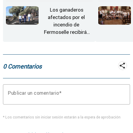
'El Arriero'
Los ganaderos
afectados por el
incendio de
Fermoselle recibirán
desde este lunes paja,
heno, forraje y agua
0 Comentarios
Publicar un comentario
* Los comentarios sin iniciar sesión estarán a la espera de aprobación