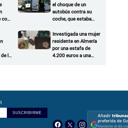
e
el choque de un
n
autobús contra su
e con
coche, que estaba
detenido en un arcén
Investigada una mujer
on
residente en Almería
por una estafa de
de la
4.200 euros a una
 del
empresa de Zamora
R
SUSCRIBIRME
Añadir
tribuna
preferida de G
Mantente al día con