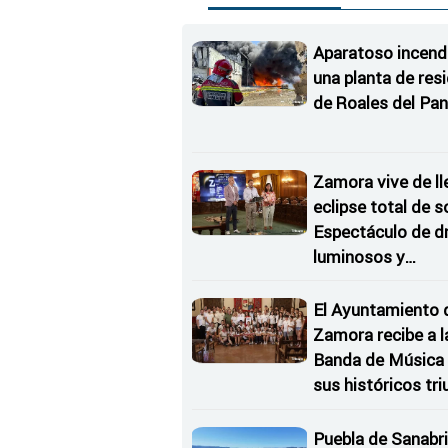
Aparatoso incend
una planta de res
de Roales del Pan
Zamora vive de ll
eclipse total de so
Espectáculo de d
luminosos y
Conciertos bajo l
Estrellas
El Ayuntamiento 
Zamora recibe a l
Banda de Música 
sus históricos tr
en Kerkrade
Puebla de Sanabri