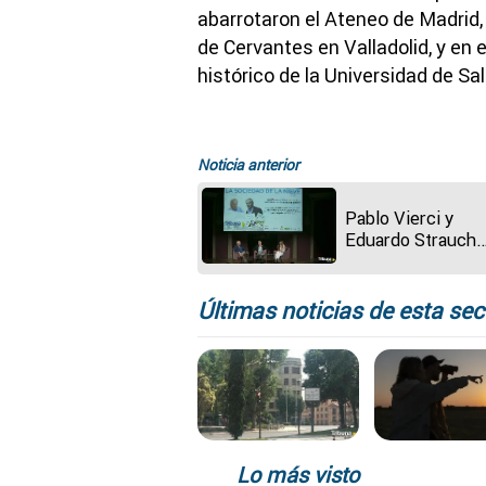
abarrotaron el Ateneo de Madrid
de Cervantes en Valladolid, y en e
histórico de la Universidad de S
Noticia anterior
Pablo Vierci y
Eduardo Strauch
ensalzan el espíri
la supervivencia e
Ateneo de Madrid
Últimas noticias de esta sec
Lo más visto