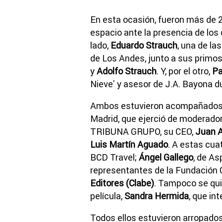
En esta ocasión, fueron más de 2
espacio ante la presencia de los
lado,
Eduardo Strauch
, una de la
de Los Andes, junto a sus primo
y
Adolfo Strauch
. Y, por el otro,
Pa
Nieve' y asesor de J.A. Bayona du
Ambos estuvieron acompañado
Madrid, que ejerció de moderado
TRIBUNA GRUPO, su CEO,
Juan A
Luis Martín Aguado
. A estas cu
BCD Travel;
Ángel Gallego
, de As
representantes de la Fundación 
Editores (Clabe)
. Tampoco se quis
película,
Sandra Hermida
, que int
Todos ellos estuvieron arropado