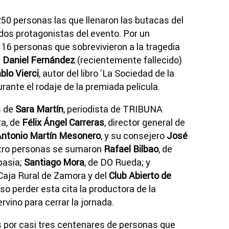
50 personas las que llenaron las butacas del
 dos protagonistas del evento. Por un
s 16 personas que sobrevivieron a la tragedia
s
Daniel Fernández
(recientemente fallecido)
blo Vierci
, autor del libro 'La Sociedad de la
rante el rodaje de la premiada película.
s de
Sara Martín
, periodista de TRIBUNA
ra, de
Félix Ángel Carreras
, director general de
ntonio Martín Mesonero
, y su consejero
J
osé
atro personas se sumaron
Rafael Bilbao
, de
pasia;
Santiago Mora
, de DO Rueda; y
Caja Rural de Zamora y del
Club Abierto de
o perder esta cita la productora de la
ervino para cerrar la jornada.
s por casi tres centenares de personas que