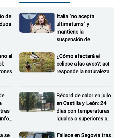
io de
Italia "no acepta
iduos
ultimatums" y
mantiene la
suspensión de
Schengen con España
eno el
¿Cómo afectará el
l:
eclipse a las aves?: así
rones
responde la naturaleza
as
de
Récord de calor en julio
a
en Castilla y León: 24
tras
días con temperaturas
iunfos
iguales o superiores a
30 grados
a se
Fallece en Segovia tras