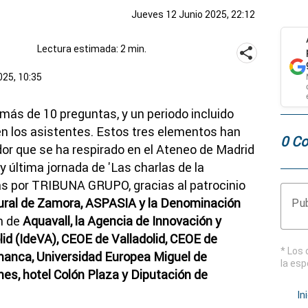
Jueves 12 Junio 2025, 22:12
Lectura estimada: 2 min.
025, 10:35
 más de 10 preguntas, y un periodo incluido
en los asistentes. Estos tres elementos han
0 Co
or que se ha respirado en el Ateneo de Madrid
y última jornada de 'Las charlas de la
as por TRIBUNA GRUPO, gracias al patrocinio
ural de Zamora, ASPASIA y la Denominación
Pub
n de
Aquavall, la Agencia de Innovación y
id (IdeVA), CEOE de Valladolid, CEOE de
* Los 
manca, Universidad Europea Miguel de
la esp
es, hotel Colón Plaza y Diputación de
In