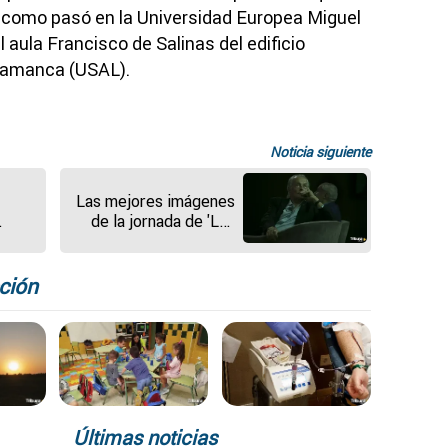
, como pasó en la Universidad Europea Miguel
l aula Francisco de Salinas del edificio
alamanca (USAL).
Noticia siguiente
Las mejores imágenes
de la jornada de 'Las
tu de
charlas de La
n el
Sociedad de la Nieve'
en Madrid
ción
Últimas noticias