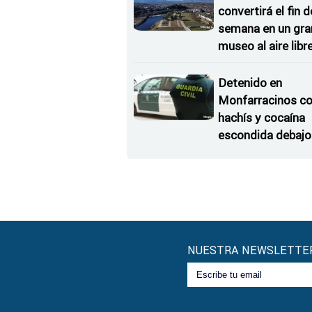
convertirá el fin d
semana en un gra
museo al aire libr
'El Arriero'
Detenido en
Monfarracinos c
hachís y cocaína
escondida debajo 
rueda de repuesto
coche
NUESTRA NEWSLETTE