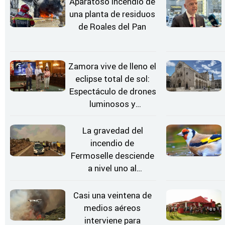
Aparatoso incendio de
una planta de residuos
de Roales del Pan
Zamora vive de lleno el
eclipse total de sol:
Espectáculo de drones
luminosos y
Conciertos bajo las
Estrellas
La gravedad del
incendio de
Fermoselle desciende
a nivel uno al
evolucionar
"favorable" y disminuir
Casi una veintena de
el riesgo
medios aéreos
interviene para