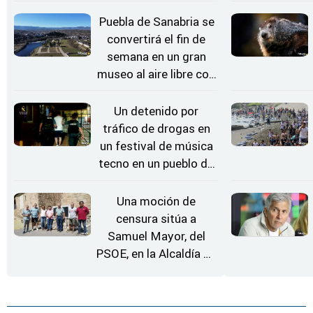
rueda de repuesto del
coche
Puebla de Sanabria se
convertirá el fin de
semana en un gran
museo al aire libre con
'El Arriero'
Un detenido por
tráfico de drogas en
un festival de música
tecno en un pueblo de
Zamora
Una moción de
censura sitúa a
Samuel Mayor, del
PSOE, en la Alcaldía de
Moraleja de Sayago