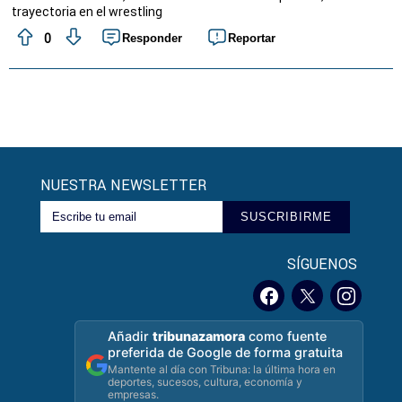
trayectoria en el wrestling
0
Responder
Reportar
NUESTRA NEWSLETTER
SUSCRIBIRME
SÍGUENOS
Añadir
tribunazamora
como fuente
preferida de Google de forma gratuita
Mantente al día con Tribuna: la última hora en
deportes, sucesos, cultura, economía y
empresas.