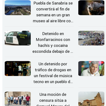
Puebla de Sanabria se
convertirá el fin de
semana en un gran
museo al aire libre con
'El Arriero'
Detenido en
Monfarracinos con
hachís y cocaína
escondida debajo de la
rueda de repuesto del
coche
Un detenido por
tráfico de drogas en
un festival de música
tecno en un pueblo de
Zamora
Una moción de
censura sitúa a