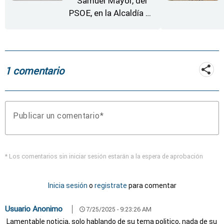
Samuel Mayor, del
PSOE, en la Alcaldía de
Moraleja de Sayago
1 comentario
Publicar un comentario
* Los comentarios sin iniciar sesión estarán a la espera de aprobación
Inicia sesión
o
registrate
para comentar
Usuario Anonimo
7/25/2025 - 9:23:26 AM
schedule
Lamentable noticia, solo hablando de su tema politico, nada de su