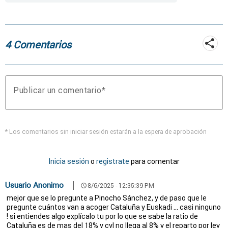
4 Comentarios
Publicar un comentario
* Los comentarios sin iniciar sesión estarán a la espera de aprobación
Inicia sesión
o
registrate
para comentar
Usuario Anonimo
8/6/2025 - 12:35:39 PM
schedule
mejor que se lo pregunte a Pinocho Sánchez, y de paso que le
pregunte cuántos van a acoger Cataluña y Euskadi ... casi ninguno
! si entiendes algo explícalo tu por lo que se sabe la ratio de
Cataluña es de mas del 18% y cyl no llega al 8% y el reparto por ley