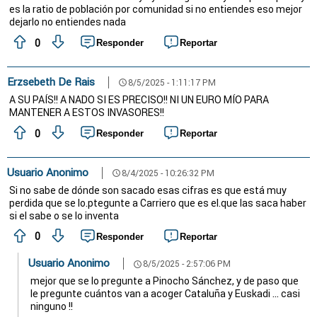
es la ratio de población por comunidad si no entiendes eso mejor
dejarlo no entiendes nada
0
Responder
Reportar
Erzsebeth De Rais
8/5/2025 - 1:11:17 PM
schedule
A SU PAÍS!! A NADO SI ES PRECISO!! NI UN EURO MÍO PARA
MANTENER A ESTOS INVASORES!!
0
Responder
Reportar
Usuario Anonimo
8/4/2025 - 10:26:32 PM
schedule
Si no sabe de dónde son sacado esas cifras es que está muy
perdida que se lo.ptegunte a Carriero que es el.que las saca haber
si el sabe o se lo inventa
0
Responder
Reportar
Usuario Anonimo
8/5/2025 - 2:57:06 PM
schedule
mejor que se lo pregunte a Pinocho Sánchez, y de paso que
le pregunte cuántos van a acoger Cataluña y Euskadi ... casi
ninguno !!