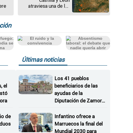
ere
atraviesa una de las
mayores emergencias
forestales de su
historia
ción
Últimas noticias
Los 41 pueblos
 el
beneficiarios de las
istó
ayudas de la
ora
Diputación de Zamora
para modernizar
consultorios locales
io de
Infantino ofrece a
iduos
Marruecos la final del
Mundial 2030 para