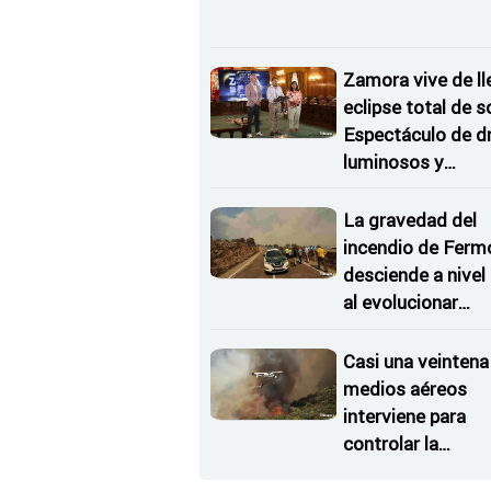
Zamora vive de ll
eclipse total de so
Espectáculo de d
luminosos y
Conciertos bajo l
Estrellas
La gravedad del
incendio de Ferm
desciende a nivel
al evolucionar
"favorable" y dism
el riesgo
Casi una veintena
medios aéreos
interviene para
controlar la
reactivación del