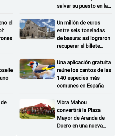
salvar su puesto en la
FIFA, según 'The
Times'
eno el
Un millón de euros
l:
entre seis toneladas
rones
de basura: así lograron
recuperar el billete
as
ganador
Una aplicación gratuita
oselle
reúne los cantos de las
 uno
140 especies más
comunes en España
inuir
 de
Vibra Mahou
convertirá la Plaza
Mayor de Aranda de
Duero en una nueva
parada imprescindible