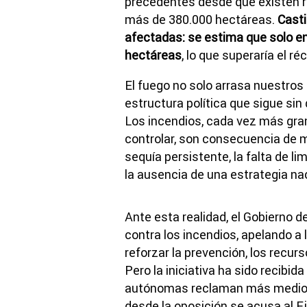
precedentes desde que existen re
más de 380.000 hectáreas.
Casti
afectadas: se estima que solo e
hectáreas
, lo que superaría el r
El fuego no solo arrasa nuestros
estructura política que sigue sin
Los incendios, cada vez más gra
controlar, son consecuencia de mú
sequía persistente, la falta de li
la ausencia de una estrategia nac
Ante esta realidad, el Gobierno 
contra los incendios, apelando a 
reforzar la prevención, los recur
Pero la iniciativa ha sido recib
autónomas reclaman más medios, o
desde la oposición se acusa al Ej