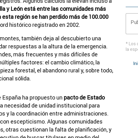
gistros. Algunos cálculos la elevan incluso a
lla y León está entre las comunidades más
n esta región se han perdido más de 100.000
Pub
écord histórico registrado en 2002.
 montes, también deja al descubierto una
* Los 
 dar respuestas a la altura de la emergencia.
la esp
ndes, más frecuentes y más difíciles de
ltiples factores: el cambio climático, la
In
mpieza forestal, el abandono rural y, sobre todo,
ional sólida.
de España ha propuesto un
pacto de Estado
la necesidad de unidad institucional para
sos y la coordinación entre administraciones.
ida con escepticismo. Algunas comunidades
tras cuestionan la falta de planificación, y
ecutivo de buscar titulares en medio del