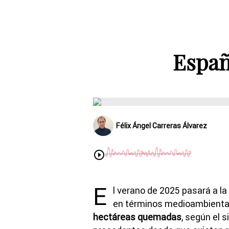
Españ
Félix Ángel Carreras Álvarez
E
l verano de 2025 pasará a l
en términos medioambiental
hectáreas quemadas
, según el 