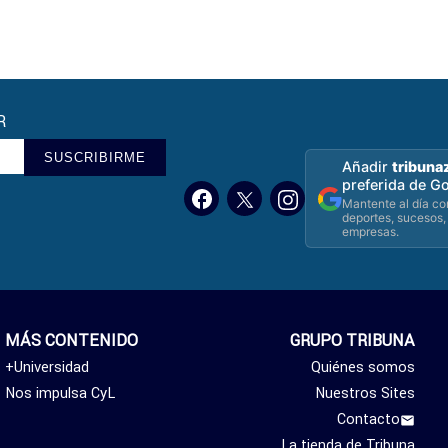
oselle
de Sonorama Ribera
R
SUSCRIBIRME
Añadir
tribuna
preferida de G
Mantente al día con
deportes, sucesos,
empresas.
MÁS CONTENIDO
GRUPO TRIBUNA
+Universidad
Quiénes somos
Nos impulsa CyL
Nuestros Sites
Contacto
La tienda de Tribuna